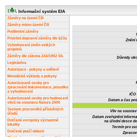
Informační systém EIA
Záměry na území ČR
Záměry mimo území ČR
Podlimitní záměry
Prioritní dopravní záměry dle §23a
Znění 
Vyhodnocení změn velkých
projektů
Záměry dle zákona 244/1992 Sb.
Důvody uko
Legislativa
Autorizace - pokyny a sdělení
Metodické výklady a pokyny
Autorizované osoby pro
zpracování dokumentace, posudku
a vyhodnocení
IČO
Autorizované osoby pro hodnocení
Datum a čas pos
vlivů na soustavu Natura 2000
Seznam pracovníků příslušných
Vliv na sousta
úřadů
Datum zveřejnění inform
Dotčené evropsky významné
na úřední desce do
lokality
Termín pro zas
Dotčené ptačí oblasti
Zpracov