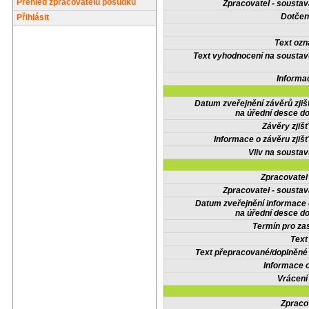
Přehled zpracovatelů posudků
Zpracovatel - soustav
Dotčené
Přihlásit
Text oz
Text vyhodnocení na soustav
Informa
Datum zveřejnění závěrů zjiš
na úřední desce do
Závěry zjišť
Informace o závěru zjišť
Vliv na sousta
Zpracovate
Zpracovatel - soustav
Datum zveřejnění informace
na úřední desce do
Termín pro zas
Text
Text přepracované/doplněn
Informace 
Vrácení
Zpraco