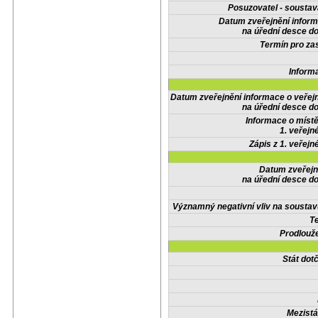
Posuzovatel - soustav
Datum zveřejnění infor
na úřední desce do
Termín pro zas
Inform
Datum zveřejnění informace o veřej
na úřední desce do
Informace o místě
1. veřejn
Zápis z 1. veřejn
Datum zveřejn
na úřední desce do
Významný negativní vliv na soustav
Te
Prodlouže
Stát do
Mezistá