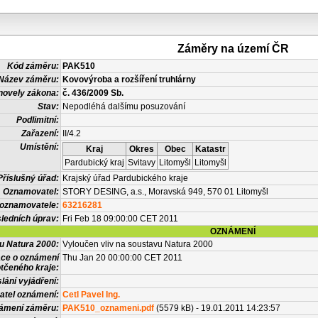
Záměry na území ČR
Kód záměru:
PAK510
Název záměru:
Kovovýroba a rozšíření truhlárny
novely zákona:
č. 436/2009 Sb.
Stav:
Nepodléhá dalšímu posuzování
Podlimitní:
Zařazení:
II/4.2
Umístění:
Kraj
Okres
Obec
Katastr
Pardubický kraj
Svitavy
Litomyšl
Litomyšl
Příslušný úřad:
Krajský úřad Pardubického kraje
Oznamovatel:
STORY DESING, a.s., Moravská 949, 570 01 Litomyšl
 oznamovatele:
63216281
ledních úprav:
Fri Feb 18 09:00:00 CET 2011
OZNÁMENÍ
vu Natura 2000:
Vyloučen vliv na soustavu Natura 2000
ace o oznámení
Thu Jan 20 00:00:00 CET 2011
tčeného kraje:
lání vyjádření:
atel oznámení:
Cetl Pavel Ing.
námení záměru:
PAK510_oznameni.pdf
(5579 kB) - 19.01.2011 14:23:57