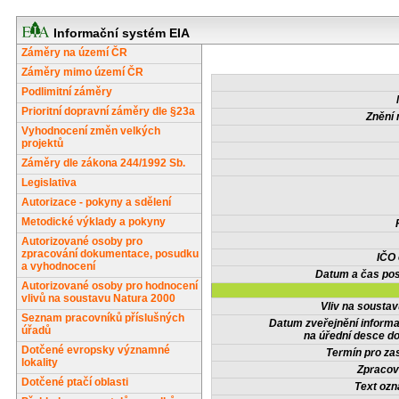
Informační systém EIA
Záměry na území ČR
Záměry mimo území ČR
Podlimitní záměry
Prioritní dopravní záměry dle §23a
Znění 
Vyhodnocení změn velkých
projektů
Záměry dle zákona 244/1992 Sb.
Legislativa
Autorizace - pokyny a sdělení
Metodické výklady a pokyny
Autorizované osoby pro
zpracování dokumentace, posudku
IČO
a vyhodnocení
Datum a čas pos
Autorizované osoby pro hodnocení
vlivů na soustavu Natura 2000
Vliv na sousta
Seznam pracovníků příslušných
Datum zveřejnění inform
úřadů
na úřední desce do
Dotčené evropsky významné
Termín pro zas
lokality
Zpracov
Dotčené ptačí oblasti
Text oz