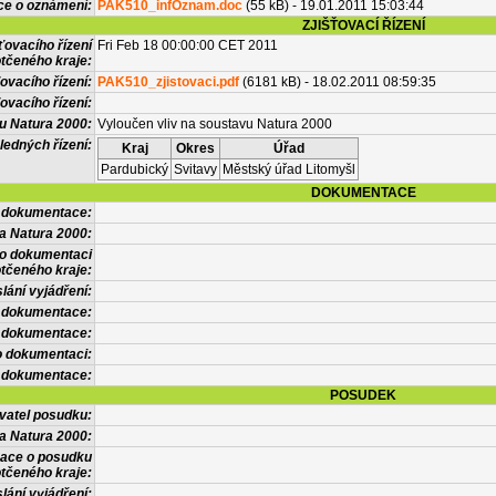
ce o oznámení:
PAK510_infOznam.doc
(55 kB) - 19.01.2011 15:03:44
ZJIŠŤOVACÍ ŘÍZENÍ
ťovacího řízení
Fri Feb 18 00:00:00 CET 2011
tčeného kraje:
ovacího řízení:
PAK510_zjistovaci.pdf
(6181 kB) - 18.02.2011 08:59:35
ovacího řízení:
vu Natura 2000:
Vyloučen vliv na soustavu Natura 2000
ledných řízení:
Kraj
Okres
Úřad
Pardubický
Svitavy
Městský úřad Litomyšl
DOKUMENTACE
l dokumentace:
a Natura 2000:
 o dokumentaci
tčeného kraje:
lání vyjádření:
 dokumentace:
é dokumentace:
o dokumentaci:
 dokumentace:
POSUDEK
vatel posudku:
a Natura 2000:
mace o posudku
tčeného kraje:
lání vyjádření: