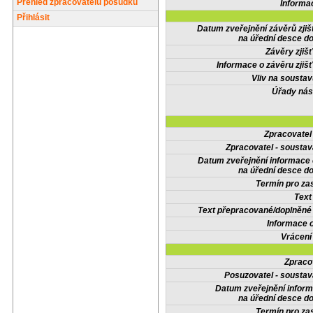
Přehled zpracovatelů posudků
Informa
Přihlásit
Datum zveřejnění závěrů zjiš
na úřední desce do
Závěry zjišť
Informace o závěru zjišť
Vliv na sousta
Úřady nás
Zpracovate
Zpracovatel - soustav
Datum zveřejnění informace
na úřední desce do
Termín pro zas
Text
Text přepracované/doplněn
Informace 
Vrácení
Zpraco
Posuzovatel - soustav
Datum zveřejnění infor
na úřední desce do
Termín pro zas