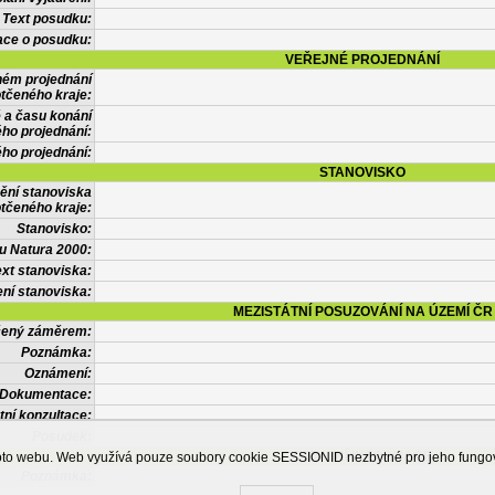
Text posudku:
ace o posudku:
VEŘEJNÉ PROJEDNÁNÍ
ném projednání
tčeného kraje:
 a času konání
ého projednání:
ého projednání:
STANOVISKO
ění stanoviska
tčeného kraje:
Stanovisko:
u Natura 2000:
xt stanoviska:
ní stanoviska:
MEZISTÁTNÍ POSUZOVÁNÍ NA ÚZEMÍ ČR
tčený záměrem:
Poznámka:
Oznámení:
Dokumentace:
tní konzultace:
Posudek:
OSTATNÍ INFORMACE
ohoto webu. Web využívá pouze soubory cookie SESSIONID nezbytné pro jeho fung
Poznámka: