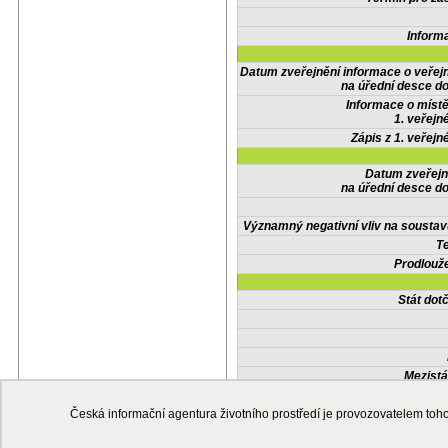
Inform
Datum zveřejnění informace o veřej
na úřední desce do
Informace o místě
1. veřejn
Zápis z 1. veřejn
Datum zveřejn
na úřední desce do
Významný negativní vliv na soustav
Te
Prodlouže
Stát do
Mezistá
Česká informační agentura životního prostředí je provozovatelem t