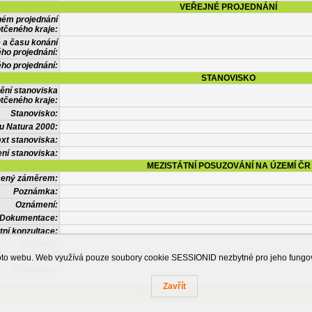
VEŘEJNÉ PROJEDNÁNÍ
ném projednání
tčeného kraje:
 a času konání
ého projednání:
ého projednání:
STANOVISKO
ění stanoviska
tčeného kraje:
Stanovisko:
u Natura 2000:
xt stanoviska:
ní stanoviska:
MEZISTÁTNÍ POSUZOVÁNÍ NA ÚZEMÍ ČR
tčený záměrem:
Poznámka:
Oznámení:
Dokumentace:
tní konzultace:
Posudek:
OSTATNÍ INFORMACE
ohoto webu. Web využívá pouze soubory cookie SESSIONID nezbytné pro jeho fung
Poznámka:
Zavřít
Česká informační agentura životního prostředí