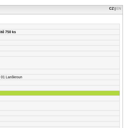
CZ
|
EN
itě 750 ks
63 01 Lanškroun