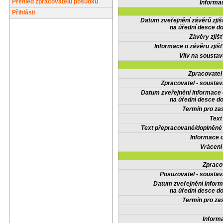
Přehled zpracovatelů posudků
Informa
Přihlásit
Datum zveřejnění závěrů zjiš
na úřední desce do
Závěry zjišť
Informace o závěru zjišť
Vliv na sousta
Zpracovate
Zpracovatel - soustav
Datum zveřejnění informace
na úřední desce do
Termín pro zas
Text
Text přepracované/doplněn
Informace 
Vrácení
Zpraco
Posuzovatel - soustav
Datum zveřejnění infor
na úřední desce do
Termín pro zas
Inform