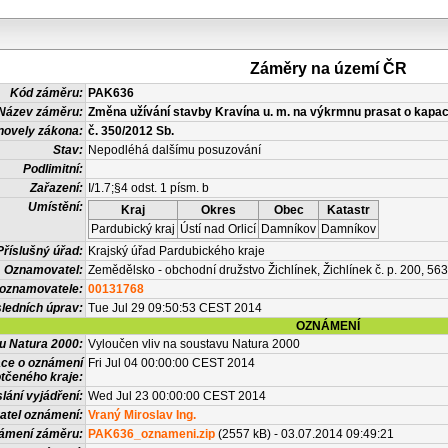
Záměry na území ČR
Kód záměru:
PAK636
Název záměru:
Změna užívání stavby Kravína u. m. na výkrmnu prasat o kapac
novely zákona:
č. 350/2012 Sb.
Stav:
Nepodléhá dalšímu posuzování
Podlimitní:
Zařazení:
I/1.7;§4 odst. 1 písm. b
Umístění:
Kraj
Okres
Obec
Katastr
Pardubický kraj
Ústí nad Orlicí
Damníkov
Damníkov
Příslušný úřad:
Krajský úřad Pardubického kraje
Oznamovatel:
Zemědělsko - obchodní družstvo Žichlínek, Žichlínek č. p. 200, 5
 oznamovatele:
00131768
ledních úprav:
Tue Jul 29 09:50:53 CEST 2014
OZNÁMENÍ
vu Natura 2000:
Vyloučen vliv na soustavu Natura 2000
ace o oznámení
Fri Jul 04 00:00:00 CEST 2014
tčeného kraje:
lání vyjádření:
Wed Jul 23 00:00:00 CEST 2014
atel oznámení:
Vraný Miroslav Ing.
námení záměru:
PAK636_oznameni.zip
(2557 kB) - 03.07.2014 09:49:21