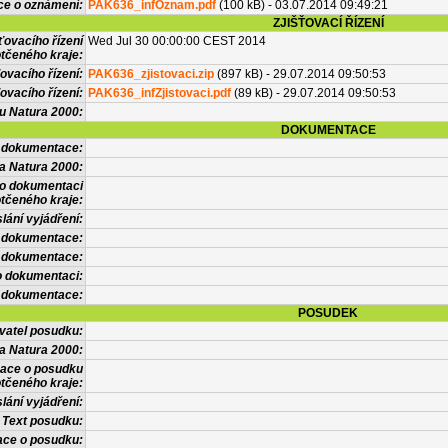
ce o oznámení:
PAK636_infOznam.pdf
(100 kB) - 03.07.2014 09:49:21
ZJIŠŤOVACÍ ŘÍZENÍ
ťovacího řízení
Wed Jul 30 00:00:00 CEST 2014
tčeného kraje:
ovacího řízení:
PAK636_zjistovaci.zip
(897 kB) - 29.07.2014 09:50:53
ovacího řízení:
PAK636_infZjistovaci.pdf
(89 kB) - 29.07.2014 09:50:53
vu Natura 2000:
DOKUMENTACE
l dokumentace:
a Natura 2000:
 o dokumentaci
tčeného kraje:
lání vyjádření:
 dokumentace:
é dokumentace:
o dokumentaci:
 dokumentace:
POSUDEK
vatel posudku:
a Natura 2000:
mace o posudku
tčeného kraje:
lání vyjádření:
Text posudku:
ace o posudku: