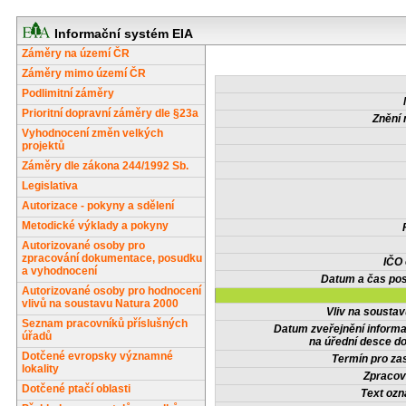
Informační systém EIA
Záměry na území ČR
Záměry mimo území ČR
Podlimitní záměry
Prioritní dopravní záměry dle §23a
Znění 
Vyhodnocení změn velkých
projektů
Záměry dle zákona 244/1992 Sb.
Legislativa
Autorizace - pokyny a sdělení
Metodické výklady a pokyny
Autorizované osoby pro
zpracování dokumentace, posudku
IČO
a vyhodnocení
Datum a čas pos
Autorizované osoby pro hodnocení
vlivů na soustavu Natura 2000
Vliv na sousta
Seznam pracovníků příslušných
Datum zveřejnění inform
úřadů
na úřední desce do
Dotčené evropsky významné
Termín pro zas
lokality
Zpracov
Dotčené ptačí oblasti
Text oz