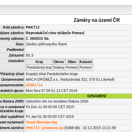
Záměry na území ČR
Kód záměru:
PAK713
Název záměru:
Reprodukční chov drůbeže Pomezí
novely zákona:
č. 39/2015 Sb.
Stav:
Závěry zjišťovacího řízení
Podlimitní:
Zařazení:
II/1.5
Umístění:
Kraj
Okres
Obec
Katastr
Pardubický kraj
Svitavy
Pomezí
Pomezí
Příslušný úřad:
Krajský úřad Pardubického kraje
Oznamovatel:
MACH DRŮBEŽ a.s., Partyzánská 322, 570 01 Litomyšl
 oznamovatele:
25981714
ledních úprav:
Mon Nov 07 09:51:13 CET 2016
OZNÁMENÍ
vu Natura 2000:
Vyloučen vliv na soustavu Natura 2000
ace o oznámení
Fri Dec 11 00:00:00 CET 2015
tčeného kraje:
lání vyjádření:
Fri Jan 01 00:00:00 CET 2016
atel oznámení:
Vraný Miroslav Ing.
námení záměru:
PAK713_oznameni.zip
(5388 kB) - 10.12.2015 13:21:58