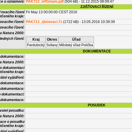
ce o oznámení:
PAK713_infOznam.pdf
(504 kB) - 11.12.2015 08:09:47
ZJIŠŤOVACÍ ŘÍZENÍ
ťovacího řízení
Fri May 13 00:00:00 CEST 2016
tčeného kraje:
ovacího řízení:
PAK713_zjistovaci.7z
(1722 kB) - 13.05.2016 10:39:39
ovacího řízení:
vu Natura 2000:
ledných řízení:
Kraj
Okres
Úřad
Pardubický
Svitavy
Městský úřad Polička
DOKUMENTACE
l dokumentace:
a Natura 2000:
 o dokumentaci
tčeného kraje:
lání vyjádření:
 dokumentace:
é dokumentace:
o dokumentaci:
 dokumentace:
POSUDEK
vatel posudku:
a Natura 2000:
mace o posudku
tčeného kraje:
lání vyjádření: