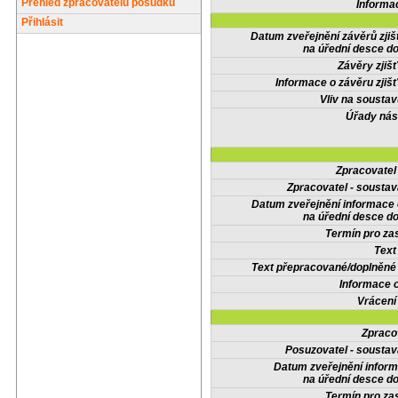
Přehled zpracovatelů posudků
Informa
Přihlásit
Datum zveřejnění závěrů zjiš
na úřední desce do
Závěry zjišť
Informace o závěru zjišť
Vliv na sousta
Úřady nás
Zpracovate
Zpracovatel - soustav
Datum zveřejnění informace
na úřední desce do
Termín pro zas
Text
Text přepracované/doplněn
Informace 
Vrácení
Zpraco
Posuzovatel - soustav
Datum zveřejnění infor
na úřední desce do
Termín pro zas