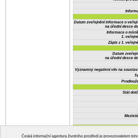
Inform
Datum zveřejnění informace o veřej
na úřední desce do
Informace o místě
1. veřejn
Zápis z 1. veřejn
Datum zveřejn
na úřední desce do
Významný negativní vliv na soustav
Te
Prodlouže
Stát do
Mezistá
Česká informační agentura životního prostředí je provozovatelem t