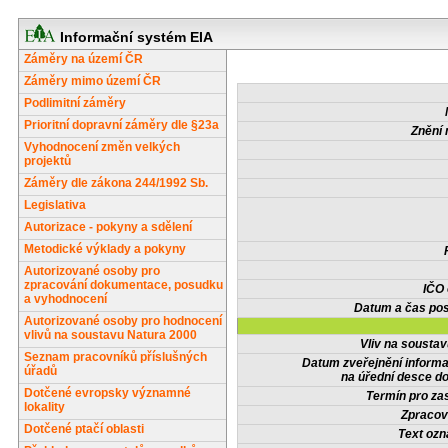
Informační systém EIA
Záměry na území ČR
Záměry mimo území ČR
Podlimitní záměry
Prioritní dopravní záměry dle §23a
Znění 
Vyhodnocení změn velkých
projektů
Záměry dle zákona 244/1992 Sb.
Legislativa
Autorizace - pokyny a sdělení
Metodické výklady a pokyny
Autorizované osoby pro
zpracování dokumentace, posudku
IČO
a vyhodnocení
Datum a čas pos
Autorizované osoby pro hodnocení
vlivů na soustavu Natura 2000
Vliv na sousta
Seznam pracovníků příslušných
Datum zveřejnění inform
úřadů
na úřední desce do
Dotčené evropsky významné
Termín pro zas
lokality
Zpracov
Dotčené ptačí oblasti
Text oz