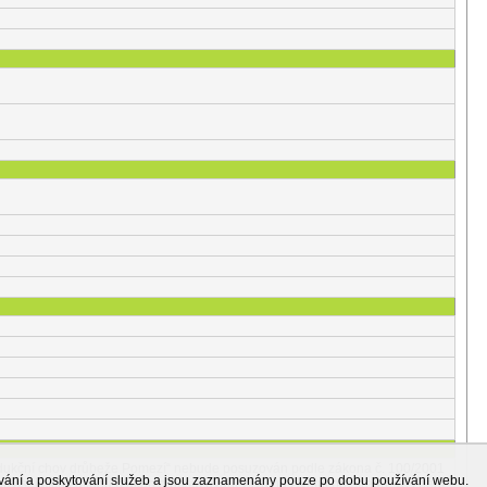
odukční chov drůbeže Pomezí“ nebude posuzován podle zákona č. 100/2001
ování a poskytování služeb a jsou zaznamenány pouze po dobu používání webu.
ouvisejících zákonů (zákon o posuzování vlivů na životní prostředí), ve znění