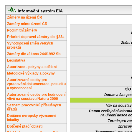
Informační systém EIA
Záměry na území ČR
Záměry mimo území ČR
Podlimitní záměry
Prioritní dopravní záměry dle §23a
Znění 
Vyhodnocení změn velkých
projektů
Záměry dle zákona 244/1992 Sb.
Legislativa
Autorizace - pokyny a sdělení
Metodické výklady a pokyny
Autorizované osoby pro
zpracování dokumentace, posudku
a vyhodnocení
IČO
Autorizované osoby pro hodnocení
Datum a čas pos
vlivů na soustavu Natura 2000
Seznam pracovníků příslušných
Vliv na sousta
úřadů
Datum zveřejnění inform
na úřední desce do
Dotčené evropsky významné
lokality
Termín pro zas
Dotčené ptačí oblasti
Zpracov