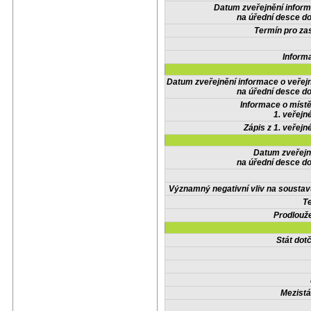
Datum zveřejnění infor
na úřední desce do
Termín pro zas
Inform
Datum zveřejnění informace o veřej
na úřední desce do
Informace o místě
1. veřejn
Zápis z 1. veřejn
Datum zveřejn
na úřední desce do
Významný negativní vliv na soustav
Te
Prodlouže
Stát do
Mezistá