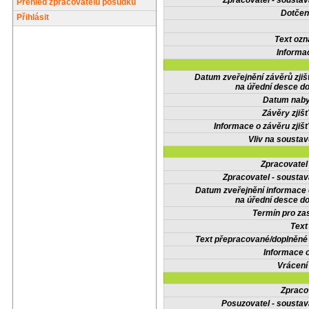
Zpracovatel - soustav
Přehled zpracovatelů posudků
Dotčené
Přihlásit
Text oz
Informa
Datum zveřejnění závěrů zjiš
na úřední desce do
Datum nabyt
Závěry zjišť
Informace o závěru zjišť
Vliv na sousta
Zpracovate
Zpracovatel - soustav
Datum zveřejnění informace
na úřední desce do
Termín pro zas
Text
Text přepracované/doplněn
Informace 
Vrácení
Zpraco
Posuzovatel - soustav