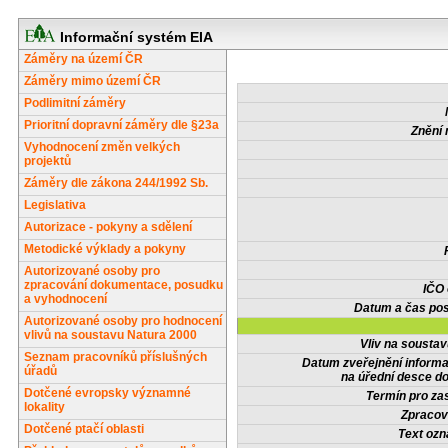
Informační systém EIA
Záměry na území ČR
Záměry mimo území ČR
Podlimitní záměry
Prioritní dopravní záměry dle §23a
Znění 
Vyhodnocení změn velkých
projektů
Záměry dle zákona 244/1992 Sb.
Legislativa
Autorizace - pokyny a sdělení
Metodické výklady a pokyny
Autorizované osoby pro
zpracování dokumentace, posudku
IČO
a vyhodnocení
Datum a čas pos
Autorizované osoby pro hodnocení
vlivů na soustavu Natura 2000
Vliv na sousta
Seznam pracovníků příslušných
Datum zveřejnění inform
úřadů
na úřední desce do
Dotčené evropsky významné
Termín pro zas
lokality
Zpracov
Dotčené ptačí oblasti
Text oz