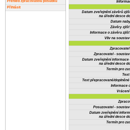
Přehled zpracovatelů posudků
Informa
Přihlásit
Datum zveřejnění závěrů zjiš
na úřední desce do
Datum nabyt
Závěry zjišť
Informace o závěru zjišť
Vliv na sousta
Zpracovate
Zpracovatel - soustav
Datum zveřejnění informace
na úřední desce do
Termín pro zas
Text
Text přepracované/doplněn
Informace 
Vrácení
Zpraco
Posuzovatel - soustav
Datum zveřejnění infor
na úřední desce do
Termín pro zas