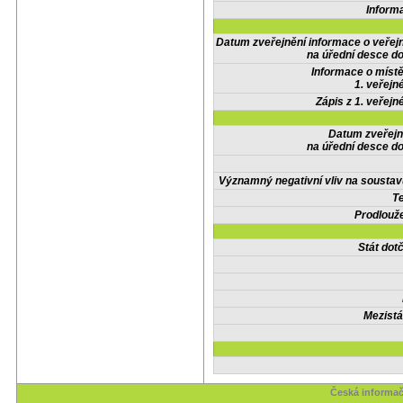
Inform
Datum zveřejnění informace o veřej
na úřední desce do
Informace o místě
1. veřejn
Zápis z 1. veřejn
Datum zveřejn
na úřední desce do
Významný negativní vliv na soustav
Te
Prodlouže
Stát do
Mezistá
Česká informač