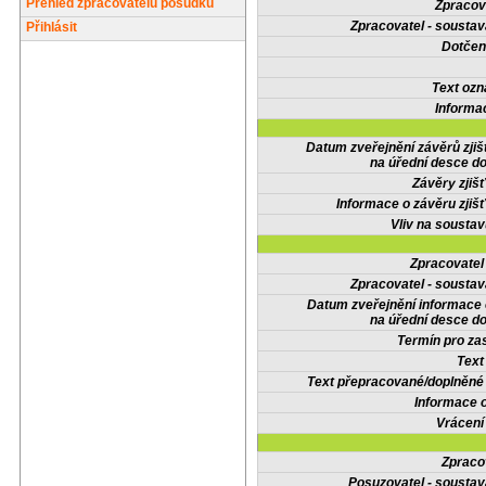
Přehled zpracovatelů posudků
Zpracov
Zpracovatel - soustav
Přihlásit
Dotčené
Text oz
Informa
Datum zveřejnění závěrů zjiš
na úřední desce do
Závěry zjišť
Informace o závěru zjišť
Vliv na sousta
Zpracovate
Zpracovatel - soustav
Datum zveřejnění informace
na úřední desce do
Termín pro zas
Text
Text přepracované/doplněn
Informace 
Vrácení
Zpraco
Posuzovatel - soustav