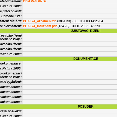
atel oznámení:
Obst Petr RNDr.
a Natura 2000:
 ptačí oblasti:
Dotčené EVL:
námení záměru:
PHA074_oznameni.zip
(3861 kB) - 30.10.2003 14:25:04
ce o oznámení:
PHA074_infOznam.pdf
(134 kB) - 30.10.2003 14:25:05
ZJIŠŤOVACÍ ŘÍZENÍ
ťovacího řízení
tčeného kraje:
ovacího řízení:
ovacího řízení:
vu Natura 2000:
DOKUMENTACE
l dokumentace:
a Natura 2000:
 o dokumentaci
tčeného kraje:
lání vyjádření:
 dokumentace:
é dokumentace:
o dokumentaci:
 dokumentace:
POSUDEK
vatel posudku:
a Natura 2000: