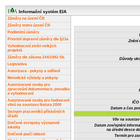
Informační systém EIA
Záměry na území ČR
Záměry mimo území ČR
Podlimitní záměry
Prioritní dopravní záměry dle §23a
Znění 
Vyhodnocení změn velkých
projektů
Záměry dle zákona 244/1992 Sb.
Důvody uko
Legislativa
Autorizace - pokyny a sdělení
Metodické výklady a pokyny
Autorizované osoby pro
zpracování dokumentace, posudku
a vyhodnocení
Autorizované osoby pro hodnocení
IČO
vlivů na soustavu Natura 2000
Datum a čas pos
Seznam pracovníků příslušných
úřadů
Vliv na sousta
Dotčené evropsky významné
Datum zveřejnění inform
lokality
na úřední desce do
Dotčené ptačí oblasti
Termín pro zas