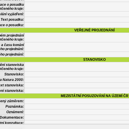
mace o posudku
tčeného kraje:
lání vyjádření:
Text posudku:
ace o posudku:
VEŘEJNÉ PROJEDNÁNÍ
ném projednání
tčeného kraje:
 a času konání
ého projednání:
ého projednání:
STANOVISKO
ění stanoviska
tčeného kraje:
Stanovisko:
u Natura 2000:
xt stanoviska:
ní stanoviska:
MEZISTÁTNÍ POSUZOVÁNÍ NA ÚZEMÍ ČR
tčený záměrem:
Poznámka:
Oznámení:
Dokumentace:
tní konzultace:
Posudek: