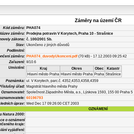
Záměry na území ČR
Kód záměru:
PHA074
Název záměru:
Prodejna potravin V Korytech, Praha 10 - Strašnice
novely zákona:
č. 100/2001 Sb.
Stav:
Ukončeno z jiných důvodů
Podlimitní:
nčení záměru:
PHA074_duvodyUkonceni.pdf
(70 kB) - 17.12.2003 09:25:42
Zařazení:
II/10.6
Umístění:
Kraj
Okres
Obec
Katastr
Hlavní město Praha
Hlavní město Praha
Praha
Strašnice
Poznámka:
ul. V Korytech, parc.č. 4352,4353,4358,4359
Příslušný úřad:
Magistrát hlavního města Prahy
Oznamovatel:
Společnost Západního Města, a.s., Lýskova 1593, 155 00 Praha 5
 oznamovatele:
60196793
ledních úprav:
Wed Dec 17 09:26:00 CET 2003
OZNÁMENÍ
vu Natura 2000:
ace o oznámení
tčeného kraje:
lání vyjádření: