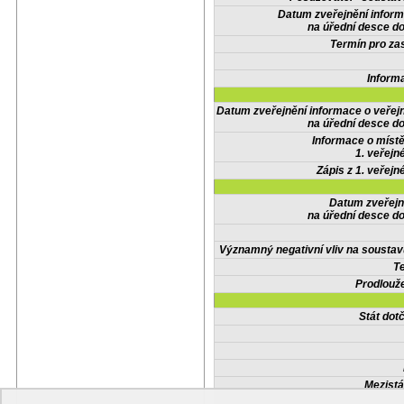
Datum zveřejnění infor
na úřední desce do
Termín pro zas
Inform
Datum zveřejnění informace o veřej
na úřední desce do
Informace o místě
1. veřejn
Zápis z 1. veřejn
Datum zveřejn
na úřední desce do
Významný negativní vliv na soustav
Te
Prodlouže
Stát do
Mezistá