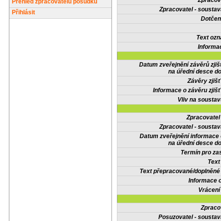
Zpracov
Přehled zpracovatelů posudků
Zpracovatel - soustav
Přihlásit
Dotčené
Text oz
Informa
Datum zveřejnění závěrů zjiš
na úřední desce do
Závěry zjišť
Informace o závěru zjišť
Vliv na sousta
Zpracovate
Zpracovatel - soustav
Datum zveřejnění informace
na úřední desce do
Termín pro zas
Text
Text přepracované/doplněn
Informace 
Vrácení
Zpraco
Posuzovatel - soustav