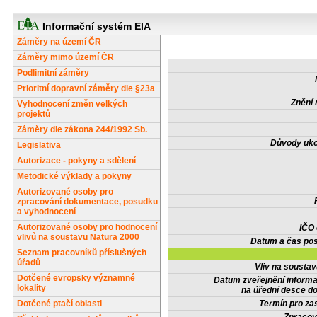
Informační systém EIA
Záměry na území ČR
Záměry mimo území ČR
Podlimitní záměry
Prioritní dopravní záměry dle §23a
Znění 
Vyhodnocení změn velkých
projektů
Záměry dle zákona 244/1992 Sb.
Důvody uko
Legislativa
Autorizace - pokyny a sdělení
Metodické výklady a pokyny
Autorizované osoby pro
zpracování dokumentace, posudku
a vyhodnocení
Autorizované osoby pro hodnocení
IČO
vlivů na soustavu Natura 2000
Datum a čas pos
Seznam pracovníků příslušných
úřadů
Vliv na sousta
Dotčené evropsky významné
Datum zveřejnění inform
lokality
na úřední desce do
Dotčené ptačí oblasti
Termín pro zas