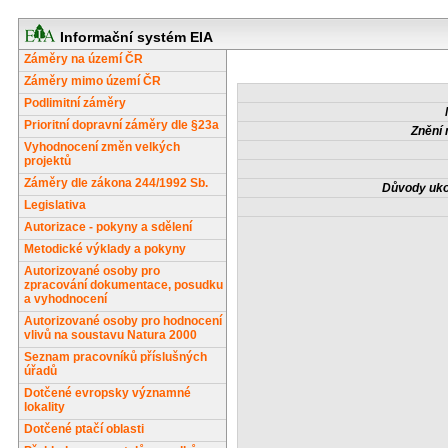
Informační systém EIA
Záměry na území ČR
Záměry mimo území ČR
Podlimitní záměry
Prioritní dopravní záměry dle §23a
Znění 
Vyhodnocení změn velkých
projektů
Záměry dle zákona 244/1992 Sb.
Důvody uko
Legislativa
Autorizace - pokyny a sdělení
Metodické výklady a pokyny
Autorizované osoby pro
zpracování dokumentace, posudku
a vyhodnocení
Autorizované osoby pro hodnocení
vlivů na soustavu Natura 2000
Seznam pracovníků příslušných
úřadů
Dotčené evropsky významné
lokality
Dotčené ptačí oblasti