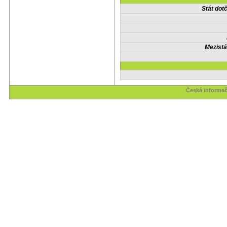
Stát do
Mezistá
Česká informač