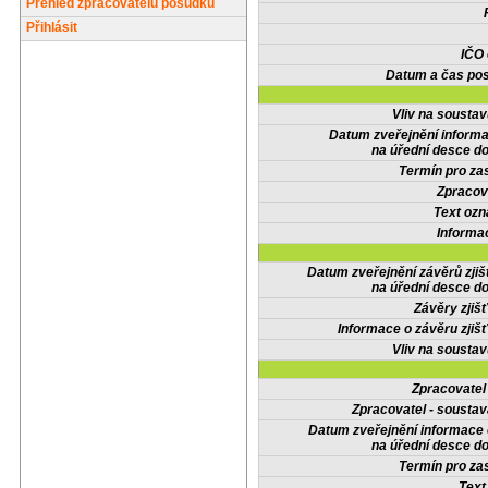
Přehled zpracovatelů posudků
Přihlásit
IČO
Datum a čas pos
Vliv na sousta
Datum zveřejnění inform
na úřední desce do
Termín pro zas
Zpracov
Text oz
Informa
Datum zveřejnění závěrů zjiš
na úřední desce do
Závěry zjišť
Informace o závěru zjišť
Vliv na sousta
Zpracovate
Zpracovatel - soustav
Datum zveřejnění informace
na úřední desce do
Termín pro zas
Text