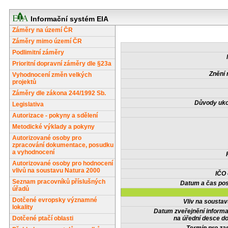
Informační systém EIA
Záměry na území ČR
Záměry mimo území ČR
Podlimitní záměry
Prioritní dopravní záměry dle §23a
Znění 
Vyhodnocení změn velkých
projektů
Záměry dle zákona 244/1992 Sb.
Důvody uko
Legislativa
Autorizace - pokyny a sdělení
Metodické výklady a pokyny
Autorizované osoby pro
zpracování dokumentace, posudku
a vyhodnocení
Autorizované osoby pro hodnocení
vlivů na soustavu Natura 2000
IČO
Seznam pracovníků příslušných
Datum a čas pos
úřadů
Dotčené evropsky významné
Vliv na sousta
lokality
Datum zveřejnění inform
Dotčené ptačí oblasti
na úřední desce do