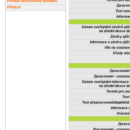
Termín pro zas
Přehled zpracovatelů posudků
Zpracov
Přihlásit
Text oz
Informa
Datum zveřejnění závěrů zjiš
na úřední desce do
Závěry zjišť
Informace o závěru zjišť
Vliv na sousta
Úřady nás
Zpracovate
Zpracovatel - soustav
Datum zveřejnění informace
na úřední desce do
Termín pro zas
Text
Text přepracované/doplněn
Informace 
Vrácení
Zpraco
Posuzovatel - soustav