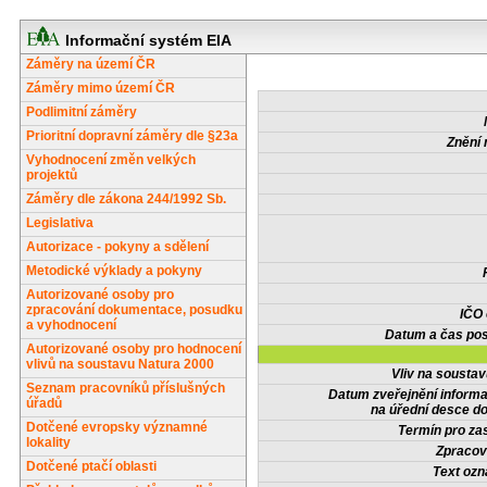
Informační systém EIA
Záměry na území ČR
Záměry mimo území ČR
Podlimitní záměry
Prioritní dopravní záměry dle §23a
Znění 
Vyhodnocení změn velkých
projektů
Záměry dle zákona 244/1992 Sb.
Legislativa
Autorizace - pokyny a sdělení
Metodické výklady a pokyny
Autorizované osoby pro
zpracování dokumentace, posudku
IČO
a vyhodnocení
Datum a čas pos
Autorizované osoby pro hodnocení
vlivů na soustavu Natura 2000
Vliv na sousta
Seznam pracovníků příslušných
Datum zveřejnění inform
úřadů
na úřední desce do
Dotčené evropsky významné
Termín pro zas
lokality
Zpracov
Dotčené ptačí oblasti
Text oz