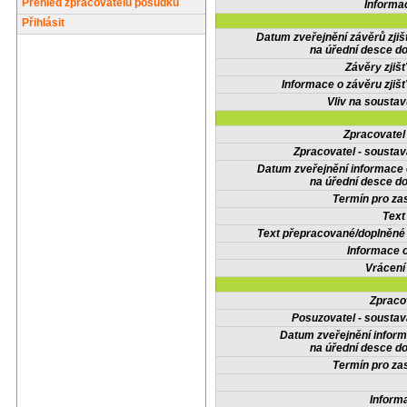
Přehled zpracovatelů posudků
Informa
Přihlásit
Datum zveřejnění závěrů zjiš
na úřední desce do
Závěry zjišť
Informace o závěru zjišť
Vliv na sousta
Zpracovate
Zpracovatel - soustav
Datum zveřejnění informace
na úřední desce do
Termín pro zas
Text
Text přepracované/doplněn
Informace 
Vrácení
Zpraco
Posuzovatel - soustav
Datum zveřejnění infor
na úřední desce do
Termín pro zas
Inform