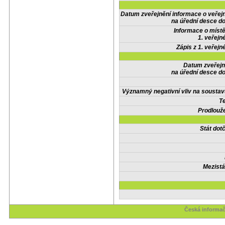
Datum zveřejnění informace o veřej
na úřední desce do
Informace o místě
1. veřejn
Zápis z 1. veřejn
Datum zveřejn
na úřední desce do
Významný negativní vliv na soustav
Te
Prodlouže
Stát do
Mezistá
Česká informač