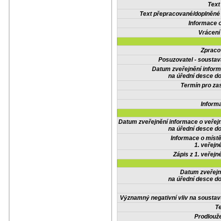
Text
Text přepracované/doplněn
Informace 
Vrácení
Zpraco
Posuzovatel - soustav
Datum zveřejnění infor
na úřední desce do
Termín pro zas
Inform
Datum zveřejnění informace o veřej
na úřední desce do
Informace o místě
1. veřejn
Zápis z 1. veřejn
Datum zveřejn
na úřední desce do
Významný negativní vliv na soustav
Te
Prodlouže