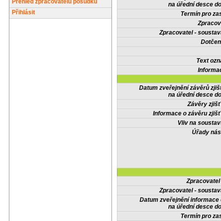
Přehled zpracovatelů posudků
na úřední desce do
Přihlásit
Termín pro zas
Zpracov
Zpracovatel - soustav
Dotčené
Text oz
Informa
Datum zveřejnění závěrů zjiš
na úřední desce do
Závěry zjišť
Informace o závěru zjišť
Vliv na sousta
Úřady nás
Zpracovate
Zpracovatel - soustav
Datum zveřejnění informace
na úřední desce do
Termín pro zas