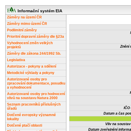
Informační systém EIA
Záměry na území ČR
Záměry mimo území ČR
Podlimitní záměry
Prioritní dopravní záměry dle §23a
Vyhodnocení změn velkých
Znění 
projektů
Záměry dle zákona 244/1992 Sb.
Legislativa
Autorizace - pokyny a sdělení
Metodické výklady a pokyny
Autorizované osoby pro
zpracování dokumentace, posudku
a vyhodnocení
Autorizované osoby pro hodnocení
vlivů na soustavu Natura 2000
Seznam pracovníků příslušných
IČO
úřadů
Datum a čas pos
Dotčené evropsky významné
lokality
Vliv na sousta
Dotčené ptačí oblasti
Datum zveřejnění inform