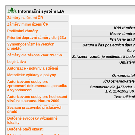
Informační systém EIA
Záměry na území ČR
Záměry mimo území ČR
Kód záměru
Podlimitní záměry
Název záměru
Prioritní dopravní záměry dle §23a
Příslušný úřad
Vyhodnocení změn velkých
Datum a čas posledních úprav
projektů
Stav
Záměry dle zákona 244/1992 Sb.
Zařazení - záměr je podlimitní k bodu
Legislativa
Umístění
Autorizace - pokyny a sdělení
Metodické výklady a pokyny
Oznamovatel
IČO oznamovatele
Autorizované osoby pro
zpracování dokumentace, posudku
Stanovisko dle §45i odst. 
a vyhodnocení
z. č. 114/1992 Sb.
Autorizované osoby pro hodnocení
Text sdělení
vlivů na soustavu Natura 2000
Seznam pracovníků příslušných
úřadů
Dotčené evropsky významné
lokality
Dotčené ptačí oblasti