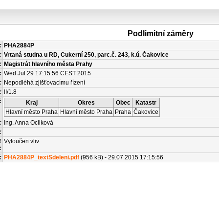
Podlimitní záměry
:
PHA2884P
:
Vrtaná studna u RD, Cukerní 250, parc.č. 243, k.ú. Čakovice
:
Magistrát hlavního města Prahy
:
Wed Jul 29 17:15:56 CEST 2015
:
Nepodléhá zjišťovacímu řízení
:
II/1.8
:
Kraj
Okres
Obec
Katastr
Hlavní město Praha
Hlavní město Praha
Praha
Čakovice
:
Ing. Anna Ocilková
:
1
Vyloučen vliv
:
:
PHA2884P_textSdeleni.pdf
(956 kB) - 29.07.2015 17:15:56