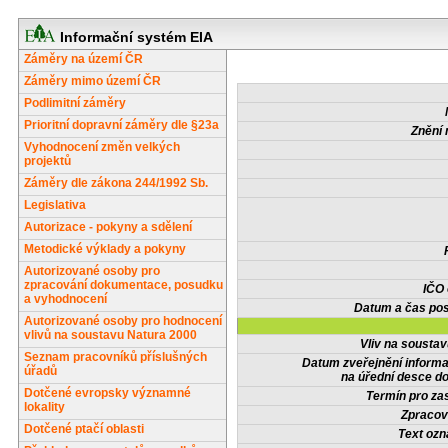
Informační systém EIA
Záměry na území ČR
Záměry mimo území ČR
Podlimitní záměry
Prioritní dopravní záměry dle §23a
Znění 
Vyhodnocení změn velkých
projektů
Záměry dle zákona 244/1992 Sb.
Legislativa
Autorizace - pokyny a sdělení
Metodické výklady a pokyny
Autorizované osoby pro
zpracování dokumentace, posudku
IČO
a vyhodnocení
Datum a čas pos
Autorizované osoby pro hodnocení
vlivů na soustavu Natura 2000
Vliv na sousta
Seznam pracovníků příslušných
Datum zveřejnění inform
úřadů
na úřední desce do
Dotčené evropsky významné
Termín pro zas
lokality
Zpracov
Dotčené ptačí oblasti
Text oz