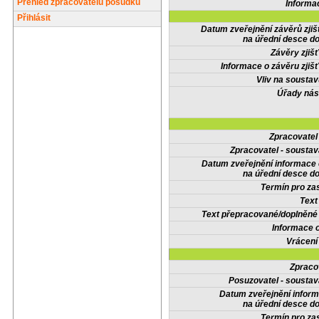
Přehled zpracovatelů posudků
Informa
Přihlásit
Datum zveřejnění závěrů zjiš
na úřední desce do
Závěry zjišť
Informace o závěru zjišť
Vliv na sousta
Úřady nás
Zpracovate
Zpracovatel - soustav
Datum zveřejnění informace
na úřední desce do
Termín pro zas
Text
Text přepracované/doplněn
Informace 
Vrácení
Zpraco
Posuzovatel - soustav
Datum zveřejnění infor
na úřední desce do
Termín pro zas