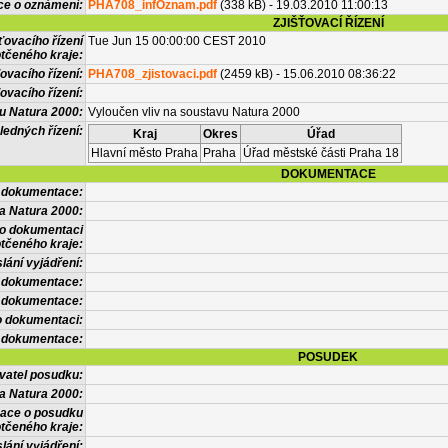
ce o oznámení:
PHA708_infOznam.pdf
(338 kB) - 19.03.2010 11:00:13
ZJIŠŤOVACÍ ŘÍZENÍ
ťovacího řízení
Tue Jun 15 00:00:00 CEST 2010
tčeného kraje:
ovacího řízení:
PHA708_zjistovaci.pdf
(2459 kB) - 15.06.2010 08:36:22
ovacího řízení:
vu Natura 2000:
Vyloučen vliv na soustavu Natura 2000
ledných řízení:
Kraj
Okres
Úřad
Hlavní město Praha
Praha
Úřad městské části Praha 18
DOKUMENTACE
l dokumentace:
a Natura 2000:
 o dokumentaci
tčeného kraje:
lání vyjádření:
 dokumentace:
é dokumentace:
o dokumentaci:
 dokumentace:
POSUDEK
vatel posudku:
a Natura 2000:
mace o posudku
tčeného kraje:
lání vyjádření: