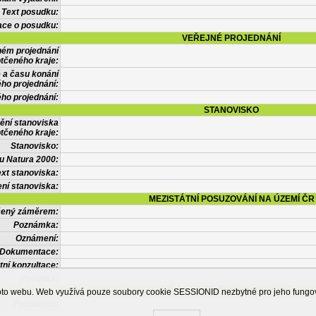
Text posudku:
ace o posudku:
VEŘEJNÉ PROJEDNÁNÍ
ném projednání
tčeného kraje:
 a času konání
ého projednání:
ého projednání:
STANOVISKO
ění stanoviska
tčeného kraje:
Stanovisko:
u Natura 2000:
xt stanoviska:
ní stanoviska:
MEZISTÁTNÍ POSUZOVÁNÍ NA ÚZEMÍ ČR
tčený záměrem:
Poznámka:
Oznámení:
Dokumentace:
tní konzultace:
Posudek:
OSTATNÍ INFORMACE
ohoto webu. Web využívá pouze soubory cookie SESSIONID nezbytné pro jeho fung
Poznámka: