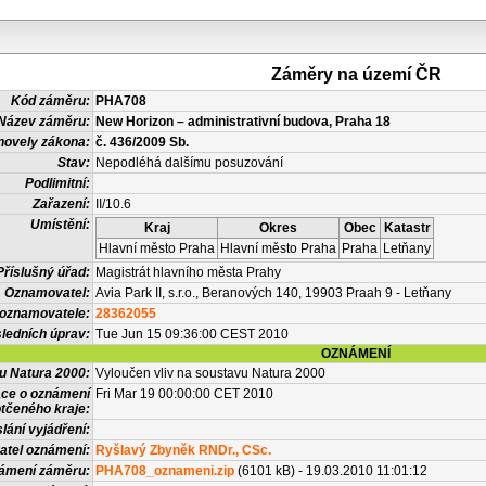
Záměry na území ČR
Kód záměru:
PHA708
Název záměru:
New Horizon – administrativní budova, Praha 18
novely zákona:
č. 436/2009 Sb.
Stav:
Nepodléhá dalšímu posuzování
Podlimitní:
Zařazení:
II/10.6
Umístění:
Kraj
Okres
Obec
Katastr
Hlavní město Praha
Hlavní město Praha
Praha
Letňany
Příslušný úřad:
Magistrát hlavního města Prahy
Oznamovatel:
Avia Park II, s.r.o., Beranových 140, 19903 Praah 9 - Letňany
 oznamovatele:
28362055
ledních úprav:
Tue Jun 15 09:36:00 CEST 2010
OZNÁMENÍ
vu Natura 2000:
Vyloučen vliv na soustavu Natura 2000
ace o oznámení
Fri Mar 19 00:00:00 CET 2010
tčeného kraje:
lání vyjádření:
atel oznámení:
Ryšlavý Zbyněk RNDr., CSc.
námení záměru:
PHA708_oznameni.zip
(6101 kB) - 19.03.2010 11:01:12