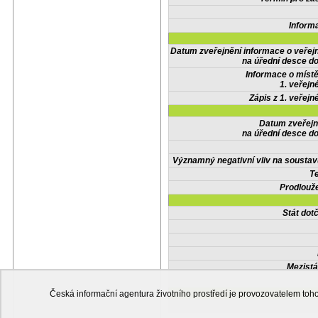
Inform
Datum zveřejnění informace o veřej
na úřední desce do
Informace o místě
1. veřejn
Zápis z 1. veřejn
Datum zveřejn
na úřední desce do
Významný negativní vliv na soustav
Te
Prodlouže
Stát do
Mezistá
Česká informační agentura životního prostředí je provozovatelem t