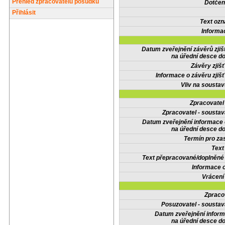
Přehled zpracovatelů posudků
Dotčené
Přihlásit
Text oz
Informa
Datum zveřejnění závěrů zjiš
na úřední desce do
Závěry zjišť
Informace o závěru zjišť
Vliv na sousta
Zpracovate
Zpracovatel - soustav
Datum zveřejnění informace
na úřední desce do
Termín pro zas
Text
Text přepracované/doplněn
Informace 
Vrácení
Zpraco
Posuzovatel - soustav
Datum zveřejnění infor
na úřední desce do