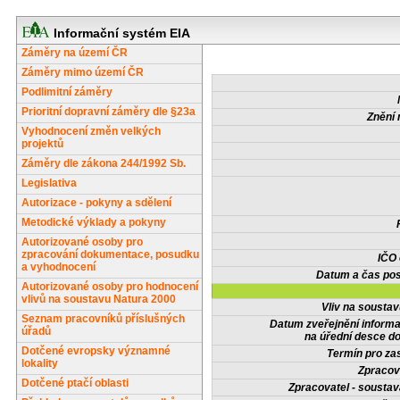
Informační systém EIA
Záměry na území ČR
Záměry mimo území ČR
Podlimitní záměry
Prioritní dopravní záměry dle §23a
Znění 
Vyhodnocení změn velkých
projektů
Záměry dle zákona 244/1992 Sb.
Legislativa
Autorizace - pokyny a sdělení
Metodické výklady a pokyny
Autorizované osoby pro
zpracování dokumentace, posudku
IČO
a vyhodnocení
Datum a čas pos
Autorizované osoby pro hodnocení
vlivů na soustavu Natura 2000
Vliv na sousta
Seznam pracovníků příslušných
Datum zveřejnění inform
úřadů
na úřední desce do
Dotčené evropsky významné
Termín pro zas
lokality
Zpracov
Dotčené ptačí oblasti
Zpracovatel - soustav