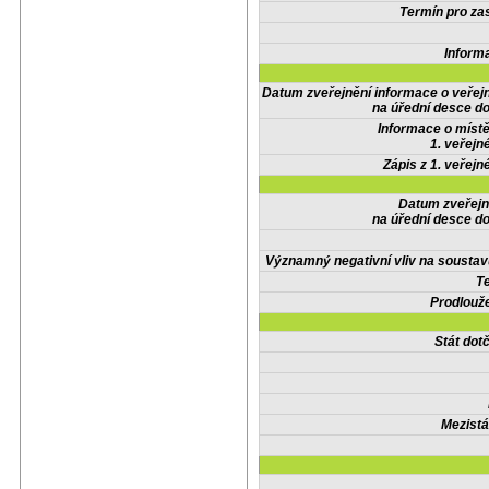
Termín pro zas
Inform
Datum zveřejnění informace o veřej
na úřední desce do
Informace o místě
1. veřejn
Zápis z 1. veřejn
Datum zveřejn
na úřední desce do
Významný negativní vliv na soustav
Te
Prodlouže
Stát do
Mezistá