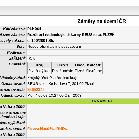
Záměry na území ČR
Kód záměru:
PLK064
Název záměru:
Rozšíření technologie tiskárny REUS s.r.o. PLZEŇ
novely zákona:
č. 100/2001 Sb.
Stav:
Nepodléhá dalšímu posuzování
Podlimitní:
Zařazení:
II/5.6
Umístění:
Kraj
Okres
Obec
Katastr
Plzeňský kraj
Plzeň-město
Plzeň
Skvrňany
Příslušný úřad:
Krajský úřad Plzeňského kraje
Oznamovatel:
REUS s.r.o., Ke Karlovu 7, 301 00 Plzeň
 oznamovatele:
25652346
ledních úprav:
Mon Nov 03 13:27:00 CET 2003
OZNÁMENÍ
vu Natura 2000:
ace o oznámení
tčeného kraje:
lání vyjádření:
atel oznámení:
Pízová Naděžda RNDr.
a Natura 2000: