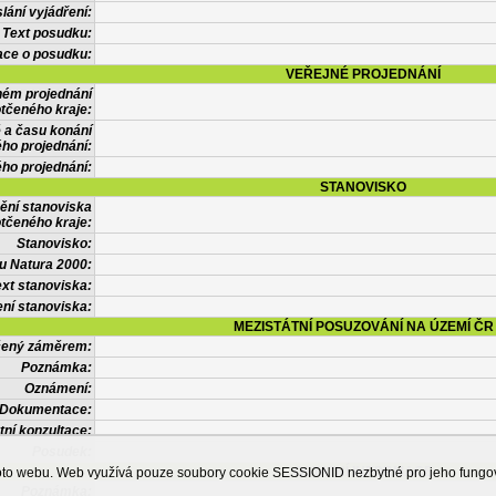
lání vyjádření:
Text posudku:
ace o posudku:
VEŘEJNÉ PROJEDNÁNÍ
ném projednání
tčeného kraje:
 a času konání
ého projednání:
ého projednání:
STANOVISKO
ění stanoviska
tčeného kraje:
Stanovisko:
u Natura 2000:
xt stanoviska:
ní stanoviska:
MEZISTÁTNÍ POSUZOVÁNÍ NA ÚZEMÍ ČR
tčený záměrem:
Poznámka:
Oznámení:
Dokumentace:
tní konzultace:
Posudek:
OSTATNÍ INFORMACE
ohoto webu. Web využívá pouze soubory cookie SESSIONID nezbytné pro jeho fung
Poznámka: