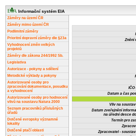
Informační systém EIA
Záměry na území ČR
Záměry mimo území ČR
Podlimitní záměry
Prioritní dopravní záměry dle §23a
Znění 
Vyhodnocení změn velkých
projektů
Záměry dle zákona 244/1992 Sb.
Legislativa
Autorizace - pokyny a sdělení
Metodické výklady a pokyny
Autorizované osoby pro
zpracování dokumentace, posudku
IČO
a vyhodnocení
Datum a čas pos
Autorizované osoby pro hodnocení
vlivů na soustavu Natura 2000
Vliv na sousta
Seznam pracovníků příslušných
Datum zveřejnění inform
úřadů
na úřední desce do
Dotčené evropsky významné
Termín pro zas
lokality
Zpracov
Dotčené ptačí oblasti
Zpracovatel - soustav