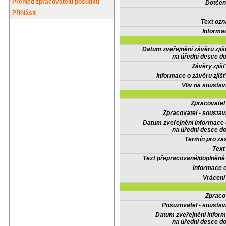
Přehled zpracovatelů posudků
Dotčené
Přihlásit
Text oz
Informa
Datum zveřejnění závěrů zjiš
na úřední desce do
Závěry zjišť
Informace o závěru zjišť
Vliv na sousta
Zpracovate
Zpracovatel - soustav
Datum zveřejnění informace
na úřední desce do
Termín pro zas
Text
Text přepracované/doplněn
Informace 
Vrácení
Zpraco
Posuzovatel - soustav
Datum zveřejnění infor
na úřední desce do