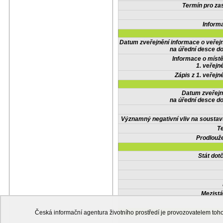
Termín pro zas
Inform
Datum zveřejnění informace o veřej
na úřední desce do
Informace o místě
1. veřejn
Zápis z 1. veřejn
Datum zveřejn
na úřední desce do
Významný negativní vliv na soustav
Te
Prodlouže
Stát do
Mezistá
Česká informační agentura životního prostředí je provozovatelem t