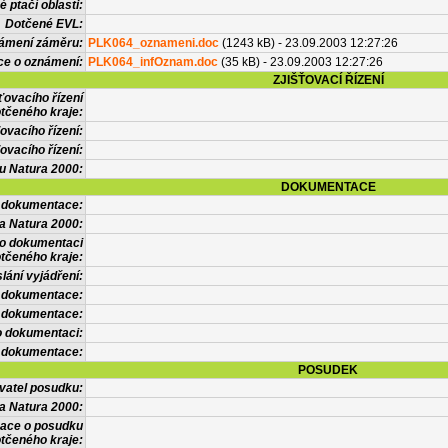
 ptačí oblasti:
Dotčené EVL:
námení záměru:
PLK064_oznameni.doc
(1243 kB) - 23.09.2003 12:27:26
ce o oznámení:
PLK064_infOznam.doc
(35 kB) - 23.09.2003 12:27:26
ZJIŠŤOVACÍ ŘÍZENÍ
ťovacího řízení
tčeného kraje:
ovacího řízení:
ovacího řízení:
vu Natura 2000:
DOKUMENTACE
l dokumentace:
a Natura 2000:
 o dokumentaci
tčeného kraje:
lání vyjádření:
 dokumentace:
é dokumentace:
o dokumentaci:
 dokumentace:
POSUDEK
vatel posudku:
a Natura 2000:
mace o posudku
tčeného kraje: