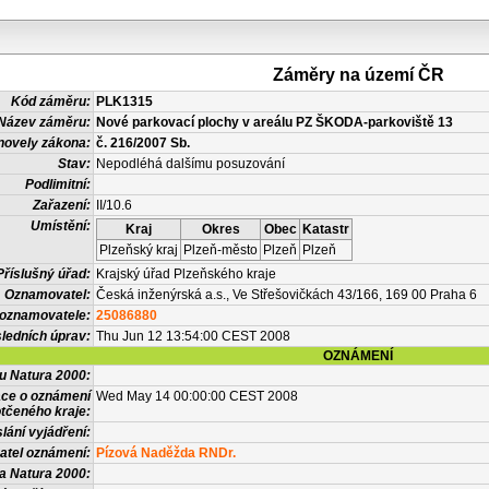
Záměry na území ČR
Kód záměru:
PLK1315
Název záměru:
Nové parkovací plochy v areálu PZ ŠKODA-parkoviště 13
novely zákona:
č. 216/2007 Sb.
Stav:
Nepodléhá dalšímu posuzování
Podlimitní:
Zařazení:
II/10.6
Umístění:
Kraj
Okres
Obec
Katastr
Plzeňský kraj
Plzeň-město
Plzeň
Plzeň
Příslušný úřad:
Krajský úřad Plzeňského kraje
Oznamovatel:
Česká inženýrská a.s., Ve Střešovičkách 43/166, 169 00 Praha 6
 oznamovatele:
25086880
ledních úprav:
Thu Jun 12 13:54:00 CEST 2008
OZNÁMENÍ
vu Natura 2000:
ace o oznámení
Wed May 14 00:00:00 CEST 2008
tčeného kraje:
lání vyjádření:
atel oznámení:
Pízová Naděžda RNDr.
a Natura 2000: