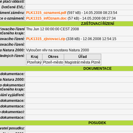
 ptačí oblasti:
Dotčené EVL:
námení záměru:
PLK1315_oznameni.pdf
(597 kB) - 14.05.2008 08:23:54
ce o oznámení:
PLK1315_infOznam.doc
(57 kB) - 14.05.2008 08:27:34
ZJIŠŤOVACÍ ŘÍZENÍ
ťovacího řízení
Thu Jun 12 00:00:00 CEST 2008
tčeného kraje:
ovacího řízení:
PLK1315_zjistovaci.zip
(338 kB) - 12.06.2008 12:54:15
ovacího řízení:
vu Natura 2000:
Vyloučen vliv na soustavu Natura 2000
ledných řízení:
Kraj
Okres
Úřad
Plzeňský
Plzeň-město
Magistrát města Plzně
DOKUMENTACE
l dokumentace:
a Natura 2000:
 o dokumentaci
tčeného kraje:
lání vyjádření:
 dokumentace:
é dokumentace:
o dokumentaci:
 dokumentace:
POSUDEK
vatel posudku: