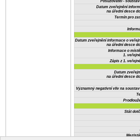
Posuzovatel - soustav
Datum zveřejnění infor
na úřední desce do
Termín pro zas
Inform
Datum zveřejnění informace o veřej
na úřední desce do
Informace o místě
1. veřejn
Zápis z 1. veřejn
Datum zveřejn
na úřední desce do
Významný negativní vliv na soustav
Te
Prodlouže
Stát do
Mezistá