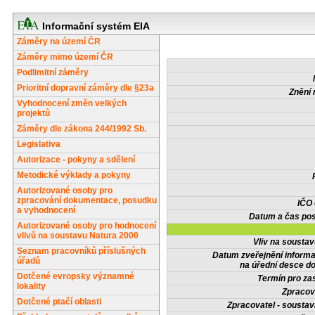
Informační systém EIA
Záměry na území ČR
Záměry mimo území ČR
Podlimitní záměry
Prioritní dopravní záměry dle §23a
Znění 
Vyhodnocení změn velkých
projektů
Záměry dle zákona 244/1992 Sb.
Legislativa
Autorizace - pokyny a sdělení
Metodické výklady a pokyny
Autorizované osoby pro
zpracování dokumentace, posudku
IČO
a vyhodnocení
Datum a čas pos
Autorizované osoby pro hodnocení
vlivů na soustavu Natura 2000
Vliv na sousta
Seznam pracovníků příslušných
Datum zveřejnění inform
úřadů
na úřední desce do
Dotčené evropsky významné
Termín pro zas
lokality
Zpracov
Dotčené ptačí oblasti
Zpracovatel - soustav