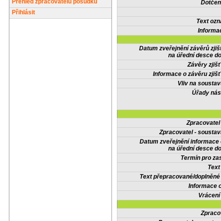
Přehled zpracovatelů posudků
Dotčené
Přihlásit
Text oz
Informa
Datum zveřejnění závěrů zjiš
na úřední desce do
Závěry zjišť
Informace o závěru zjišť
Vliv na sousta
Úřady nás
Zpracovate
Zpracovatel - soustav
Datum zveřejnění informace
na úřední desce do
Termín pro zas
Text
Text přepracované/doplněn
Informace 
Vrácení
Zpraco