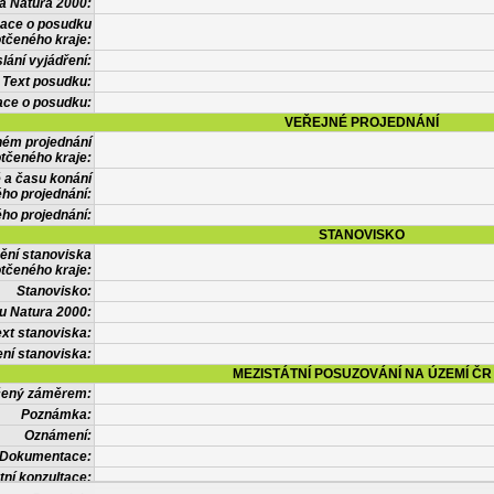
a Natura 2000:
mace o posudku
tčeného kraje:
lání vyjádření:
Text posudku:
ace o posudku:
VEŘEJNÉ PROJEDNÁNÍ
ném projednání
tčeného kraje:
 a času konání
ého projednání:
ého projednání:
STANOVISKO
ění stanoviska
tčeného kraje:
Stanovisko:
u Natura 2000:
xt stanoviska:
ní stanoviska:
MEZISTÁTNÍ POSUZOVÁNÍ NA ÚZEMÍ ČR
tčený záměrem:
Poznámka:
Oznámení:
Dokumentace:
tní konzultace: