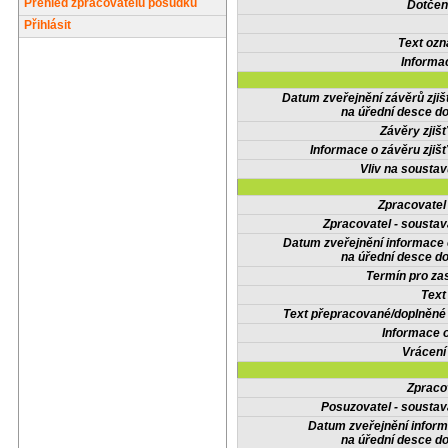
Přehled zpracovatelů posudků
Dotčené
Přihlásit
Text oz
Informa
Datum zveřejnění závěrů zjiš
na úřední desce do
Závěry zjišť
Informace o závěru zjišť
Vliv na sousta
Zpracovate
Zpracovatel - soustav
Datum zveřejnění informace
na úřední desce do
Termín pro zas
Text
Text přepracované/doplněn
Informace 
Vrácení
Zpraco
Posuzovatel - soustav
Datum zveřejnění infor
na úřední desce do