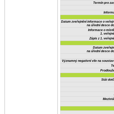
Termín pro zas
Inform
Datum zveřejnění informace o veřej
na úřední desce do
Informace o místě
1. veřejn
Zápis z 1. veřejn
Datum zveřejn
na úřední desce do
Významný negativní vliv na soustav
Te
Prodlouže
Stát do
Mezistá