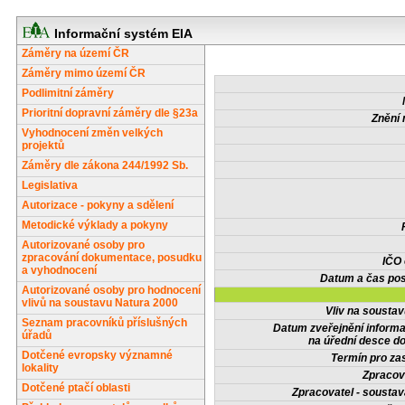
Informační systém EIA
Záměry na území ČR
Záměry mimo území ČR
Podlimitní záměry
Prioritní dopravní záměry dle §23a
Znění 
Vyhodnocení změn velkých
projektů
Záměry dle zákona 244/1992 Sb.
Legislativa
Autorizace - pokyny a sdělení
Metodické výklady a pokyny
Autorizované osoby pro
zpracování dokumentace, posudku
IČO
a vyhodnocení
Datum a čas pos
Autorizované osoby pro hodnocení
vlivů na soustavu Natura 2000
Vliv na sousta
Seznam pracovníků příslušných
Datum zveřejnění inform
úřadů
na úřední desce do
Dotčené evropsky významné
Termín pro zas
lokality
Zpracov
Dotčené ptačí oblasti
Zpracovatel - soustav