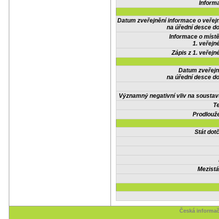
Inform
Datum zveřejnění informace o veřej
na úřední desce do
Informace o místě
1. veřejn
Zápis z 1. veřejn
Datum zveřejn
na úřední desce do
Významný negativní vliv na soustav
Te
Prodlouže
Stát do
Mezistá
Česká informač