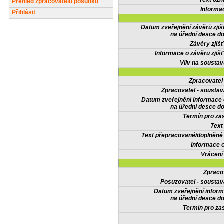
Text oz
Přehled zpracovatelů posudků
Informa
Přihlásit
Datum zveřejnění závěrů zjiš
na úřední desce do
Závěry zjišť
Informace o závěru zjišť
Vliv na sousta
Zpracovate
Zpracovatel - soustav
Datum zveřejnění informace
na úřední desce do
Termín pro zas
Text
Text přepracované/doplněn
Informace 
Vrácení
Zpraco
Posuzovatel - soustav
Datum zveřejnění infor
na úřední desce do
Termín pro zas