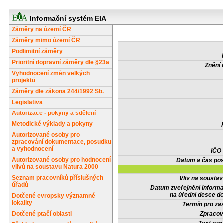
Informační systém EIA
Záměry na území ČR
Záměry mimo území ČR
Podlimitní záměry
Prioritní dopravní záměry dle §23a
Znění 
Vyhodnocení změn velkých
projektů
Záměry dle zákona 244/1992 Sb.
Legislativa
Autorizace - pokyny a sdělení
Metodické výklady a pokyny
Autorizované osoby pro
zpracování dokumentace, posudku
a vyhodnocení
IČO
Autorizované osoby pro hodnocení
Datum a čas pos
vlivů na soustavu Natura 2000
Seznam pracovníků příslušných
Vliv na sousta
úřadů
Datum zveřejnění inform
na úřední desce do
Dotčené evropsky významné
lokality
Termín pro zas
Dotčené ptačí oblasti
Zpracov