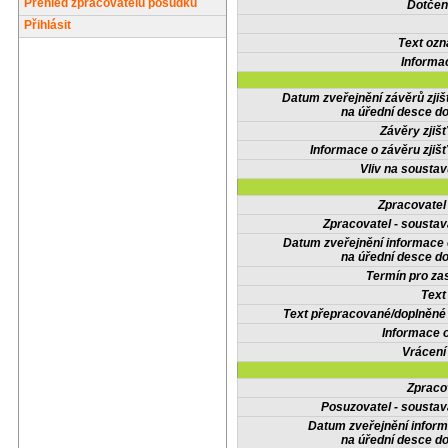
Přehled zpracovatelů posudků
Dotčené
Přihlásit
Text oz
Informa
Datum zveřejnění závěrů zjiš
na úřední desce do
Závěry zjišť
Informace o závěru zjišť
Vliv na sousta
Zpracovate
Zpracovatel - soustav
Datum zveřejnění informace
na úřední desce do
Termín pro zas
Text
Text přepracované/doplněn
Informace 
Vrácení
Zpraco
Posuzovatel - soustav
Datum zveřejnění infor
na úřední desce do