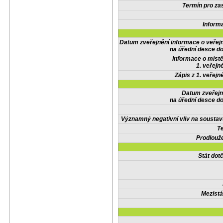
Termín pro zas
Inform
Datum zveřejnění informace o veřej
na úřední desce do
Informace o místě
1. veřejn
Zápis z 1. veřejn
Datum zveřejn
na úřední desce do
Významný negativní vliv na soustav
Te
Prodlouže
Stát do
Mezistá