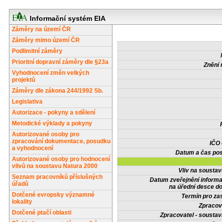
Informační systém EIA
Záměry na území ČR
Záměry mimo území ČR
Podlimitní záměry
Prioritní dopravní záměry dle §23a
Znění 
Vyhodnocení změn velkých
projektů
Záměry dle zákona 244/1992 Sb.
Legislativa
Autorizace - pokyny a sdělení
Metodické výklady a pokyny
Autorizované osoby pro
zpracování dokumentace, posudku
IČO
a vyhodnocení
Datum a čas pos
Autorizované osoby pro hodnocení
vlivů na soustavu Natura 2000
Vliv na sousta
Seznam pracovníků příslušných
Datum zveřejnění inform
úřadů
na úřední desce do
Dotčené evropsky významné
Termín pro zas
lokality
Zpracov
Dotčené ptačí oblasti
Zpracovatel - soustav