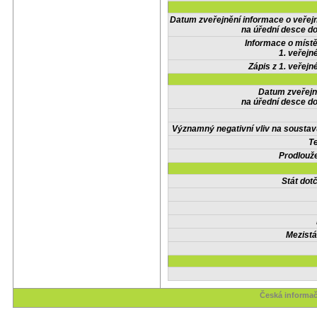
Datum zveřejnění informace o veřej
na úřední desce do
Informace o místě
1. veřejn
Zápis z 1. veřejn
Datum zveřejn
na úřední desce do
Významný negativní vliv na soustav
Te
Prodlouže
Stát do
Mezistá
Česká informač