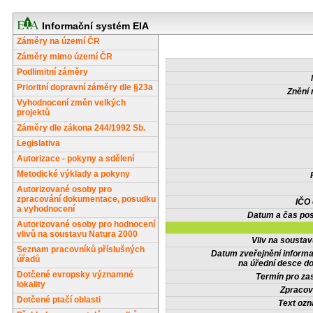
Informační systém EIA
Záměry na území ČR
Záměry mimo území ČR
Podlimitní záměry
Prioritní dopravní záměry dle §23a
Znění 
Vyhodnocení změn velkých
projektů
Záměry dle zákona 244/1992 Sb.
Legislativa
Autorizace - pokyny a sdělení
Metodické výklady a pokyny
Autorizované osoby pro
zpracování dokumentace, posudku
IČO
a vyhodnocení
Datum a čas pos
Autorizované osoby pro hodnocení
vlivů na soustavu Natura 2000
Vliv na sousta
Seznam pracovníků příslušných
Datum zveřejnění inform
úřadů
na úřední desce do
Dotčené evropsky významné
Termín pro zas
lokality
Zpracov
Dotčené ptačí oblasti
Text oz