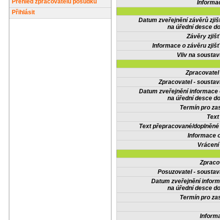
Přehled zpracovatelů posudků
Informa
Přihlásit
Datum zveřejnění závěrů zjiš
na úřední desce do
Závěry zjišť
Informace o závěru zjišť
Vliv na sousta
Zpracovate
Zpracovatel - soustav
Datum zveřejnění informace
na úřední desce do
Termín pro zas
Text
Text přepracované/doplněn
Informace 
Vrácení
Zpraco
Posuzovatel - soustav
Datum zveřejnění infor
na úřední desce do
Termín pro zas
Inform