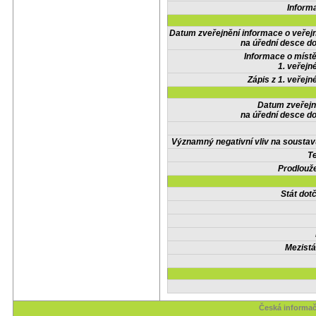
Inform
Datum zveřejnění informace o veřej
na úřední desce do
Informace o místě
1. veřejn
Zápis z 1. veřejn
Datum zveřejn
na úřední desce do
Významný negativní vliv na soustav
Te
Prodlouže
Stát do
Mezistá
Česká informač