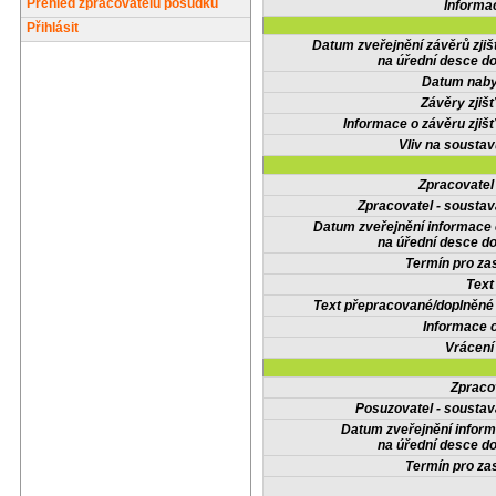
Přehled zpracovatelů posudků
Informa
Přihlásit
Datum zveřejnění závěrů zjiš
na úřední desce do
Datum nabyt
Závěry zjišť
Informace o závěru zjišť
Vliv na sousta
Zpracovate
Zpracovatel - soustav
Datum zveřejnění informace
na úřední desce do
Termín pro zas
Text
Text přepracované/doplněn
Informace 
Vrácení
Zpraco
Posuzovatel - soustav
Datum zveřejnění infor
na úřední desce do
Termín pro zas