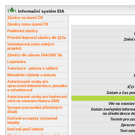
Informační systém EIA
Záměry na území ČR
Záměry mimo území ČR
Podlimitní záměry
Prioritní dopravní záměry dle §23a
Znění 
Vyhodnocení změn velkých
projektů
Záměry dle zákona 244/1992 Sb.
Legislativa
Autorizace - pokyny a sdělení
Metodické výklady a pokyny
Autorizované osoby pro
zpracování dokumentace, posudku
IČO
a vyhodnocení
Datum a čas pos
Autorizované osoby pro hodnocení
vlivů na soustavu Natura 2000
Vliv na sousta
Seznam pracovníků příslušných
Datum zveřejnění inform
úřadů
na úřední desce do
Dotčené evropsky významné
Termín pro zas
lokality
Zpracov
Dotčené ptačí oblasti
Text oz