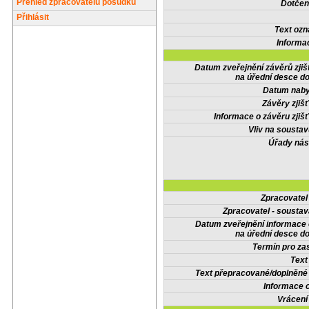
Přehled zpracovatelů posudků
Dotčené
Přihlásit
Text oz
Informa
Datum zveřejnění závěrů zjiš
na úřední desce do
Datum nabyt
Závěry zjišť
Informace o závěru zjišť
Vliv na sousta
Úřady nás
Zpracovate
Zpracovatel - soustav
Datum zveřejnění informace
na úřední desce do
Termín pro zas
Text
Text přepracované/doplněn
Informace 
Vrácení