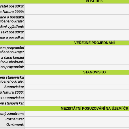
POSUDEK
vatel posudku:
a Natura 2000:
mace o posudku
tčeného kraje:
lání vyjádření:
Text posudku:
ace o posudku:
VEŘEJNÉ PROJEDNÁNÍ
ném projednání
tčeného kraje:
 a času konání
ého projednání:
ého projednání:
STANOVISKO
ění stanoviska
tčeného kraje:
Stanovisko:
u Natura 2000:
xt stanoviska:
ní stanoviska:
MEZISTÁTNÍ POSUZOVÁNÍ NA ÚZEMÍ ČR
tčený záměrem:
Poznámka:
Oznámení: