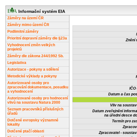
Informační systém EIA
Záměry na území ČR
Záměry mimo území ČR
Podlimitní záměry
Prioritní dopravní záměry dle §23a
Znění 
Vyhodnocení změn velkých
projektů
Záměry dle zákona 244/1992 Sb.
Legislativa
Autorizace - pokyny a sdělení
Metodické výklady a pokyny
Autorizované osoby pro
zpracování dokumentace, posudku
IČO
a vyhodnocení
Datum a čas pos
Autorizované osoby pro hodnocení
vlivů na soustavu Natura 2000
Vliv na sousta
Seznam pracovníků příslušných
Datum zveřejnění inform
úřadů
na úřední desce do
Dotčené evropsky významné
Termín pro zas
lokality
Zpracov
Dotčené ptačí oblasti
Zpracovatel - soustav