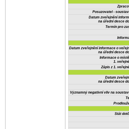
Zpraco
Posuzovatel - soustav
Datum zveřejnění infor
na úřední desce do
Termín pro zas
Inform
Datum zveřejnění informace o veřej
na úřední desce do
Informace o místě
1. veřejn
Zápis z 1. veřejn
Datum zveřejn
na úřední desce do
Významný negativní vliv na soustav
Te
Prodlouže
Stát do