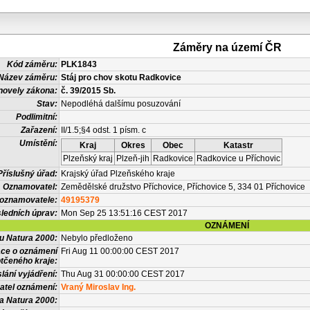
Záměry na území ČR
Kód záměru:
PLK1843
Název záměru:
Stáj pro chov skotu Radkovice
novely zákona:
č. 39/2015 Sb.
Stav:
Nepodléhá dalšímu posuzování
Podlimitní:
Zařazení:
II/1.5;§4 odst. 1 písm. c
Umístění:
Kraj
Okres
Obec
Katastr
Plzeňský kraj
Plzeň-jih
Radkovice
Radkovice u Příchovic
Příslušný úřad:
Krajský úřad Plzeňského kraje
Oznamovatel:
Zemědělské družstvo Příchovice, Příchovice 5, 334 01 Příchovice
 oznamovatele:
49195379
ledních úprav:
Mon Sep 25 13:51:16 CEST 2017
OZNÁMENÍ
vu Natura 2000:
Nebylo předloženo
ace o oznámení
Fri Aug 11 00:00:00 CEST 2017
tčeného kraje:
lání vyjádření:
Thu Aug 31 00:00:00 CEST 2017
atel oznámení:
Vraný Miroslav Ing.
a Natura 2000: