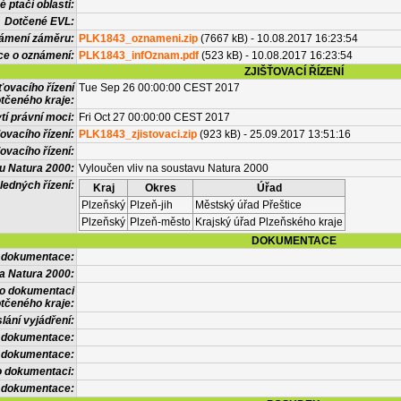
 ptačí oblasti:
Dotčené EVL:
námení záměru:
PLK1843_oznameni.zip
(7667 kB) - 10.08.2017 16:23:54
ce o oznámení:
PLK1843_infOznam.pdf
(523 kB) - 10.08.2017 16:23:54
ZJIŠŤOVACÍ ŘÍZENÍ
ťovacího řízení
Tue Sep 26 00:00:00 CEST 2017
tčeného kraje:
í právní moci:
Fri Oct 27 00:00:00 CEST 2017
ovacího řízení:
PLK1843_zjistovaci.zip
(923 kB) - 25.09.2017 13:51:16
ovacího řízení:
vu Natura 2000:
Vyloučen vliv na soustavu Natura 2000
ledných řízení:
Kraj
Okres
Úřad
Plzeňský
Plzeň-jih
Městský úřad Přeštice
Plzeňský
Plzeň-město
Krajský úřad Plzeňského kraje
DOKUMENTACE
l dokumentace:
a Natura 2000:
 o dokumentaci
tčeného kraje:
lání vyjádření:
 dokumentace:
é dokumentace:
o dokumentaci:
 dokumentace: