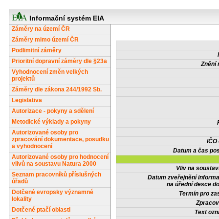
Informační systém EIA
Záměry na území ČR
Záměry mimo území ČR
Podlimitní záměry
Prioritní dopravní záměry dle §23a
Znění 
Vyhodnocení změn velkých
projektů
Záměry dle zákona 244/1992 Sb.
Legislativa
Autorizace - pokyny a sdělení
Metodické výklady a pokyny
Autorizované osoby pro
zpracování dokumentace, posudku
IČO
a vyhodnocení
Datum a čas pos
Autorizované osoby pro hodnocení
vlivů na soustavu Natura 2000
Vliv na sousta
Seznam pracovníků příslušných
Datum zveřejnění inform
úřadů
na úřední desce do
Dotčené evropsky významné
Termín pro zas
lokality
Zpracov
Dotčené ptačí oblasti
Text oz