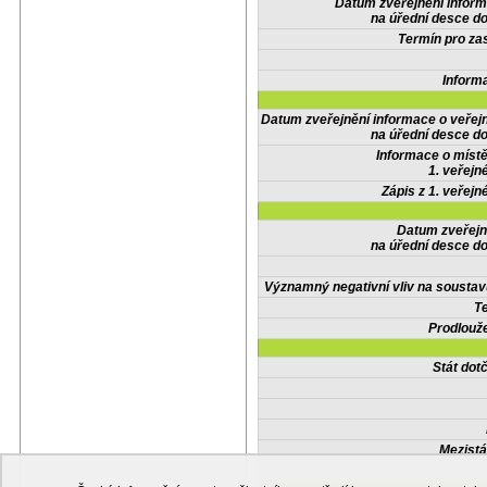
Datum zveřejnění infor
na úřední desce do
Termín pro zas
Inform
Datum zveřejnění informace o veřej
na úřední desce do
Informace o místě
1. veřejn
Zápis z 1. veřejn
Datum zveřejn
na úřední desce do
Významný negativní vliv na soustav
Te
Prodlouže
Stát do
Mezistá