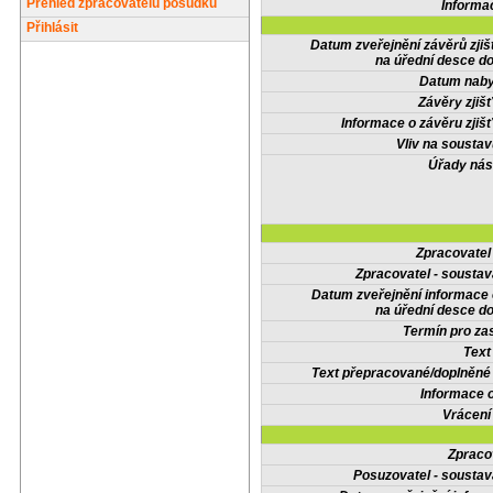
Přehled zpracovatelů posudků
Informa
Přihlásit
Datum zveřejnění závěrů zjiš
na úřední desce do
Datum nabyt
Závěry zjišť
Informace o závěru zjišť
Vliv na sousta
Úřady nás
Zpracovate
Zpracovatel - soustav
Datum zveřejnění informace
na úřední desce do
Termín pro zas
Text
Text přepracované/doplněn
Informace 
Vrácení
Zpraco
Posuzovatel - soustav