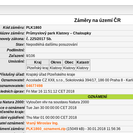
Záměry na území ČR
Kód záměru:
PLK1860
Název záměru:
Průmyslový park Klatovy – Chaloupky
novely zákona:
č. 225/2017 Sb.
Stav:
Nepodléhá dalšímu posuzování
Podlimitní:
Zařazení:
II/106
Umístění:
Kraj
Okres
Obec
Katastr
Plzeňský kraj
Klatovy
Klatovy
Klatovy
Příslušný úřad:
Krajský úřad Plzeňského kraje
Oznamovatel:
Accolade CZ XXII, s.r.o., Sokolovská 394/17, 186 00 Praha 8 - Karl
 oznamovatele:
04677498
ledních úprav:
Fri Mar 16 11:51:12 CET 2018
OZNÁMENÍ
vu Natura 2000:
Vyloučen vliv na soustavu Natura 2000
ace o oznámení
Tue Jan 30 00:00:00 CET 2018
tčeného kraje:
lání vyjádření:
Thu Mar 01 00:00:00 CET 2018
atel oznámení:
Vraný Miroslav Ing.
námení záměru:
PLK1860_oznameni.zip
(15049 kB) - 30.01.2018 11:56:36