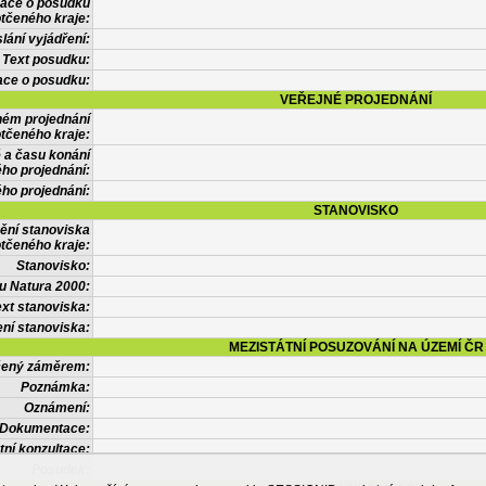
mace o posudku
tčeného kraje:
lání vyjádření:
Text posudku:
ace o posudku:
VEŘEJNÉ PROJEDNÁNÍ
ném projednání
tčeného kraje:
 a času konání
ého projednání:
ého projednání:
STANOVISKO
ění stanoviska
tčeného kraje:
Stanovisko:
u Natura 2000:
xt stanoviska:
ní stanoviska:
MEZISTÁTNÍ POSUZOVÁNÍ NA ÚZEMÍ ČR
tčený záměrem:
Poznámka:
Oznámení:
Dokumentace:
tní konzultace:
Posudek: