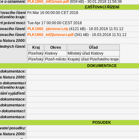
ce o oznámení:
PLK1860_infOznam.pdf
(659 kB) - 30.01.2018 11:56:36
ZJIŠŤOVACÍ ŘÍZENÍ
ťovacího řízení
Fri Mar 16 00:00:00 CET 2018
tčeného kraje:
í právní moci:
Tue Apr 17 00:00:00 CEST 2018
ovacího řízení:
PLK1860_zjistovaci.zip
(4121 kB) - 16.03.2018 11:51:12
ovacího řízení:
PLK1860_infZjistovaci.pdf
(341 kB) - 16.03.2018 11:51:12
vu Natura 2000:
ledných řízení:
Kraj
Okres
Úřad
Plzeňský
Klatovy
Městský úřad Klatovy
Plzeňský
Plzeň-město
Krajský úřad Plzeňského kraje
DOKUMENTACE
l dokumentace:
a Natura 2000:
 o dokumentaci
tčeného kraje:
lání vyjádření:
 dokumentace:
é dokumentace:
o dokumentaci:
 dokumentace:
POSUDEK
vatel posudku:
a Natura 2000: