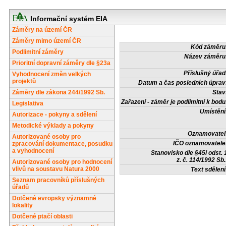
Informační systém EIA
Záměry na území ČR
Záměry mimo území ČR
Kód záměru
Podlimitní záměry
Název záměru
Prioritní dopravní záměry dle §23a
Příslušný úřad
Vyhodnocení změn velkých
projektů
Datum a čas posledních úprav
Záměry dle zákona 244/1992 Sb.
Stav
Zařazení - záměr je podlimitní k bodu
Legislativa
Umístění
Autorizace - pokyny a sdělení
Metodické výklady a pokyny
Oznamovatel
Autorizované osoby pro
IČO oznamovatele
zpracování dokumentace, posudku
a vyhodnocení
Stanovisko dle §45i odst. 
z. č. 114/1992 Sb.
Autorizované osoby pro hodnocení
vlivů na soustavu Natura 2000
Text sdělení
Seznam pracovníků příslušných
úřadů
Dotčené evropsky významné
lokality
Dotčené ptačí oblasti