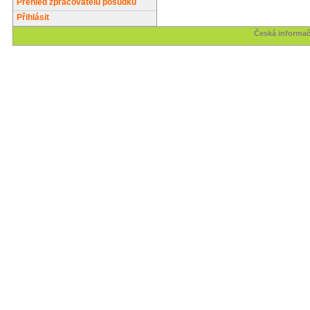
Přehled zpracovatelů posudků
Přihlásit
Česká informač