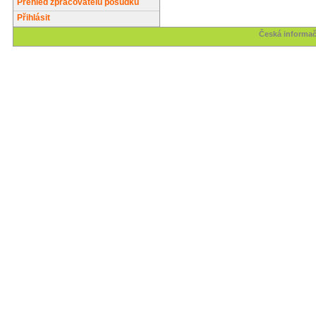
Přehled zpracovatelů posudků
Přihlásit
Česká informač