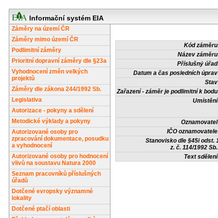
Informační systém EIA
Záměry na území ČR
Záměry mimo území ČR
Kód záměru
Podlimitní záměry
Název záměru
Prioritní dopravní záměry dle §23a
Příslušný úřad
Vyhodnocení změn velkých
Datum a čas posledních úprav
projektů
Stav
Záměry dle zákona 244/1992 Sb.
Zařazení - záměr je podlimitní k bodu
Legislativa
Umístění
Autorizace - pokyny a sdělení
Metodické výklady a pokyny
Oznamovatel
IČO oznamovatele
Autorizované osoby pro
zpracování dokumentace, posudku
Stanovisko dle §45i odst. 
a vyhodnocení
z. č. 114/1992 Sb.
Autorizované osoby pro hodnocení
Text sdělení
vlivů na soustavu Natura 2000
Seznam pracovníků příslušných
úřadů
Dotčené evropsky významné
lokality
Dotčené ptačí oblasti