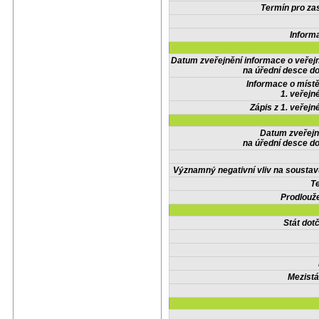
Termín pro zas
Inform
Datum zveřejnění informace o veřej
na úřední desce do
Informace o místě
1. veřejn
Zápis z 1. veřejn
Datum zveřejn
na úřední desce do
Významný negativní vliv na soustav
Te
Prodlouže
Stát do
Mezistá