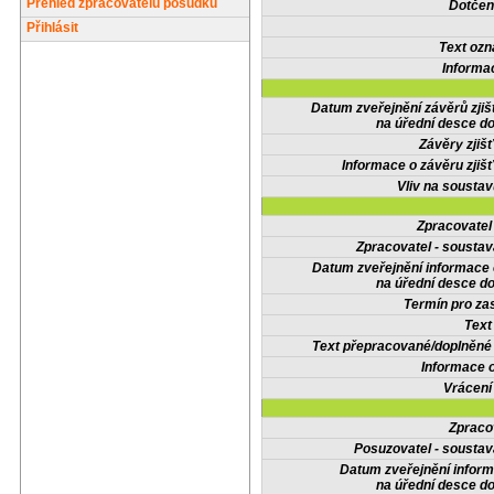
Přehled zpracovatelů posudků
Dotčené
Přihlásit
Text oz
Informa
Datum zveřejnění závěrů zjiš
na úřední desce do
Závěry zjišť
Informace o závěru zjišť
Vliv na sousta
Zpracovate
Zpracovatel - soustav
Datum zveřejnění informace
na úřední desce do
Termín pro zas
Text
Text přepracované/doplněn
Informace 
Vrácení
Zpraco
Posuzovatel - soustav
Datum zveřejnění infor
na úřední desce do