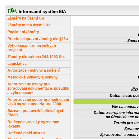
Informační systém EIA
Záměry na území ČR
Záměry mimo území ČR
Podlimitní záměry
Prioritní dopravní záměry dle §23a
Znění 
Vyhodnocení změn velkých
projektů
Záměry dle zákona 244/1992 Sb.
Legislativa
Autorizace - pokyny a sdělení
Metodické výklady a pokyny
Autorizované osoby pro
zpracování dokumentace, posudku
IČO
a vyhodnocení
Datum a čas pos
Autorizované osoby pro hodnocení
vlivů na soustavu Natura 2000
Vliv na sousta
Seznam pracovníků příslušných
Datum zveřejnění inform
úřadů
na úřední desce do
Dotčené evropsky významné
Termín pro zas
lokality
Zpracov
Dotčené ptačí oblasti
Zpracovatel - soustav