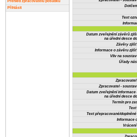
Zpracovatel - soustav
Přehled zpracovatelů posudků
Dotčené
Přihlásit
Text oz
Informa
Datum zveřejnění závěrů zjiš
na úřední desce do
Závěry zjišť
Informace o závěru zjišť
Vliv na sousta
Úřady nás
Zpracovate
Zpracovatel - soustav
Datum zveřejnění informace
na úřední desce do
Termín pro zas
Text
Text přepracované/doplněn
Informace 
Vrácení
Zpraco