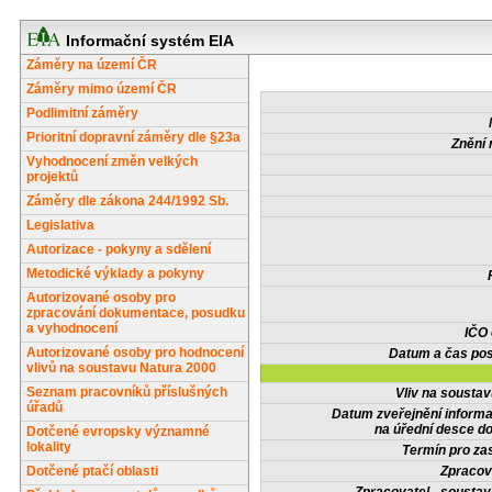
Informační systém EIA
Záměry na území ČR
Záměry mimo území ČR
Podlimitní záměry
Prioritní dopravní záměry dle §23a
Znění 
Vyhodnocení změn velkých
projektů
Záměry dle zákona 244/1992 Sb.
Legislativa
Autorizace - pokyny a sdělení
Metodické výklady a pokyny
Autorizované osoby pro
zpracování dokumentace, posudku
a vyhodnocení
IČO
Autorizované osoby pro hodnocení
Datum a čas pos
vlivů na soustavu Natura 2000
Seznam pracovníků příslušných
Vliv na sousta
úřadů
Datum zveřejnění inform
na úřední desce do
Dotčené evropsky významné
lokality
Termín pro zas
Dotčené ptačí oblasti
Zpracov