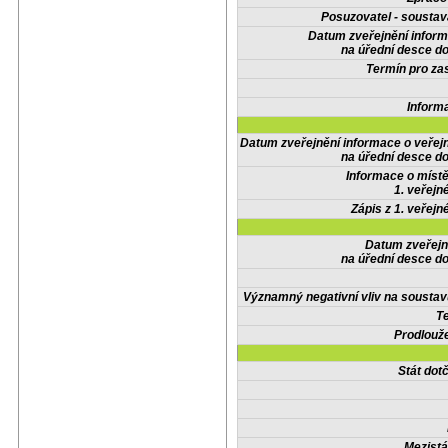
Posuzovatel - soustav
Datum zveřejnění infor
na úřední desce do
Termín pro zas
Inform
Datum zveřejnění informace o veřej
na úřední desce do
Informace o místě
1. veřejn
Zápis z 1. veřejn
Datum zveřejn
na úřední desce do
Významný negativní vliv na soustav
Te
Prodlouže
Stát do
Mezistá