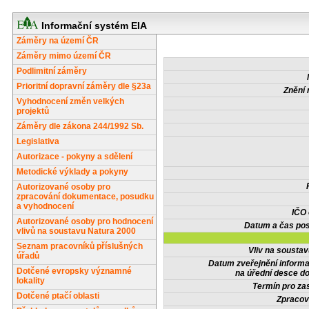
Informační systém EIA
Záměry na území ČR
Záměry mimo území ČR
Podlimitní záměry
Prioritní dopravní záměry dle §23a
Znění 
Vyhodnocení změn velkých
projektů
Záměry dle zákona 244/1992 Sb.
Legislativa
Autorizace - pokyny a sdělení
Metodické výklady a pokyny
Autorizované osoby pro
zpracování dokumentace, posudku
a vyhodnocení
IČO
Autorizované osoby pro hodnocení
Datum a čas pos
vlivů na soustavu Natura 2000
Seznam pracovníků příslušných
Vliv na sousta
úřadů
Datum zveřejnění inform
Dotčené evropsky významné
na úřední desce do
lokality
Termín pro zas
Dotčené ptačí oblasti
Zpracov