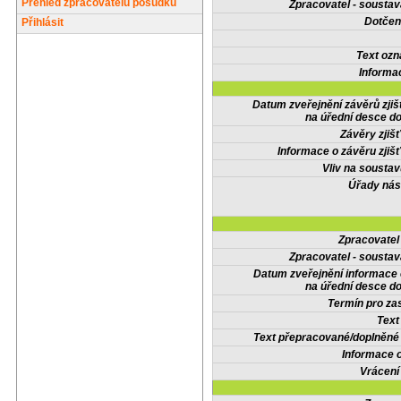
Přehled zpracovatelů posudků
Zpracovatel - soustav
Dotčené
Přihlásit
Text oz
Informa
Datum zveřejnění závěrů zjiš
na úřední desce do
Závěry zjišť
Informace o závěru zjišť
Vliv na sousta
Úřady nás
Zpracovate
Zpracovatel - soustav
Datum zveřejnění informace
na úřední desce do
Termín pro zas
Text
Text přepracované/doplněn
Informace 
Vrácení