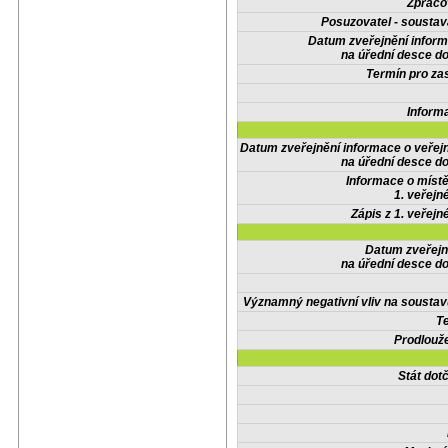
Zpraco
Posuzovatel - soustav
Datum zveřejnění infor
na úřední desce do
Termín pro zas
Inform
Datum zveřejnění informace o veřej
na úřední desce do
Informace o místě
1. veřejn
Zápis z 1. veřejn
Datum zveřejn
na úřední desce do
Významný negativní vliv na soustav
Te
Prodlouže
Stát do