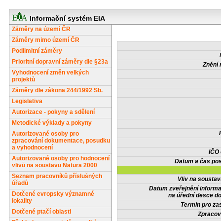
Informační systém EIA
Záměry na území ČR
Záměry mimo území ČR
Podlimitní záměry
Prioritní dopravní záměry dle §23a
Znění 
Vyhodnocení změn velkých
projektů
Záměry dle zákona 244/1992 Sb.
Legislativa
Autorizace - pokyny a sdělení
Metodické výklady a pokyny
Autorizované osoby pro
zpracování dokumentace, posudku
a vyhodnocení
IČO
Autorizované osoby pro hodnocení
Datum a čas pos
vlivů na soustavu Natura 2000
Seznam pracovníků příslušných
Vliv na sousta
úřadů
Datum zveřejnění inform
Dotčené evropsky významné
na úřední desce do
lokality
Termín pro zas
Dotčené ptačí oblasti
Zpracov