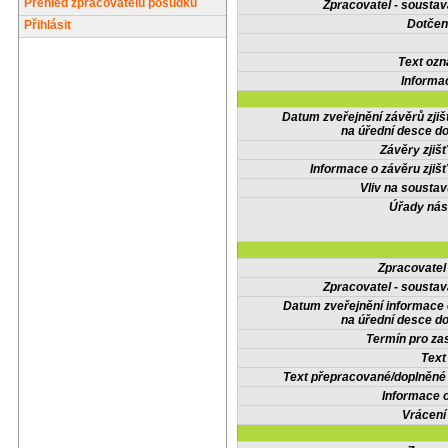
Přehled zpracovatelů posudků
Zpracovatel - soustav
Dotčené
Přihlásit
Text oz
Informa
Datum zveřejnění závěrů zjiš
na úřední desce do
Závěry zjišť
Informace o závěru zjišť
Vliv na sousta
Úřady nás
Zpracovate
Zpracovatel - soustav
Datum zveřejnění informace
na úřední desce do
Termín pro zas
Text
Text přepracované/doplněn
Informace 
Vrácení