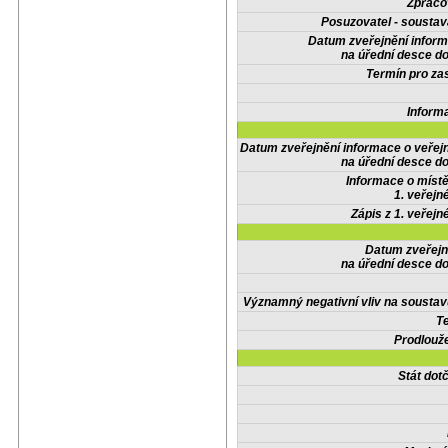
Zpraco
Posuzovatel - soustav
Datum zveřejnění infor
na úřední desce do
Termín pro zas
Inform
Datum zveřejnění informace o veřej
na úřední desce do
Informace o místě
1. veřejn
Zápis z 1. veřejn
Datum zveřejn
na úřední desce do
Významný negativní vliv na soustav
Te
Prodlouže
Stát do