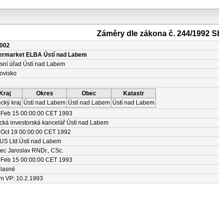
Záměry dle zákona č. 244/1992 S
002
ermarket ELBA Ústí nad Labem
sní úřad Ústí nad Labem
ovisko
Kraj
Okres
Obec
Katastr
cký kraj
Ústí nad Labem
Ústí nad Labem
Ústí nad Labem
Feb 15 00:00:00 CET 1993
cká investorská kancelář Ústí nad Labem
Oct 19 00:00:00 CET 1992
S Ltd.Ústí nad Labem
c Jaroslav RNDr., CSc.
Feb 15 00:00:00 CET 1993
lasné
m VP: 10.2.1993