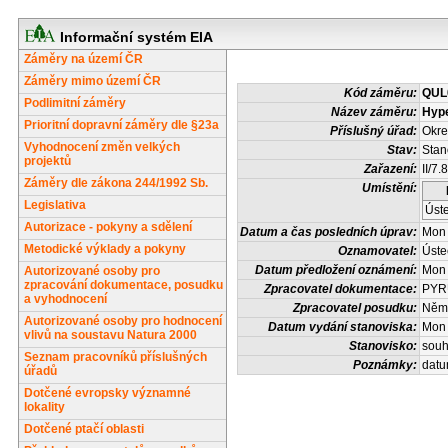
Informační systém EIA
Záměry na území ČR
Záměry mimo území ČR
Kód záměru:
QUL
Podlimitní záměry
Název záměru:
Hyp
Prioritní dopravní záměry dle §23a
Příslušný úřad:
Okre
Vyhodnocení změn velkých
Stav:
Stan
projektů
Zařazení:
II/7.8
Záměry dle zákona 244/1992 Sb.
Umístění:
Legislativa
Úste
Autorizace - pokyny a sdělení
Datum a čas posledních úprav:
Mon 
Metodické výklady a pokyny
Oznamovatel:
Úste
Datum předložení oznámení:
Mon 
Autorizované osoby pro
zpracování dokumentace, posudku
Zpracovatel dokumentace:
PYRU
a vyhodnocení
Zpracovatel posudku:
Něme
Autorizované osoby pro hodnocení
Datum vydání stanoviska:
Mon 
vlivů na soustavu Natura 2000
Stanovisko:
souh
Seznam pracovníků příslušných
Poznámky:
datu
úřadů
Dotčené evropsky významné
lokality
Dotčené ptačí oblasti