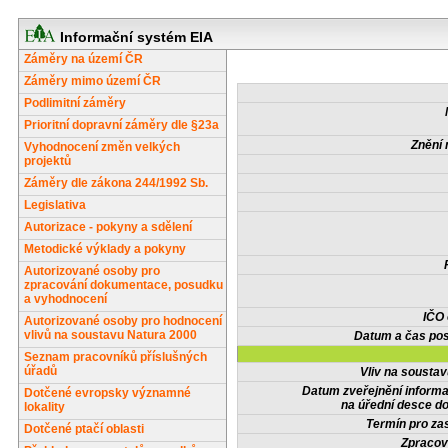
Informační systém EIA
Záměry na území ČR
Záměry mimo území ČR
Podlimitní záměry
Prioritní dopravní záměry dle §23a
Znění 
Vyhodnocení změn velkých
projektů
Záměry dle zákona 244/1992 Sb.
Legislativa
Autorizace - pokyny a sdělení
Metodické výklady a pokyny
Autorizované osoby pro
zpracování dokumentace, posudku
a vyhodnocení
IČO
Autorizované osoby pro hodnocení
vlivů na soustavu Natura 2000
Datum a čas pos
Seznam pracovníků příslušných
úřadů
Vliv na sousta
Datum zveřejnění inform
Dotčené evropsky významné
na úřední desce do
lokality
Termín pro zas
Dotčené ptačí oblasti
Zpracov