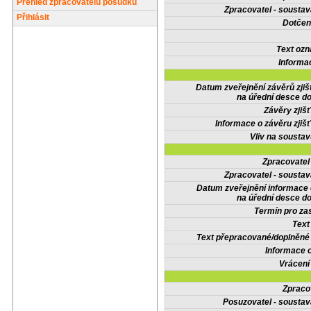
Přehled zpracovatelů posudků
Zpracovatel - soustav
Přihlásit
Dotčené
Text oz
Informa
Datum zveřejnění závěrů zjiš
na úřední desce do
Závěry zjišť
Informace o závěru zjišť
Vliv na sousta
Zpracovate
Zpracovatel - soustav
Datum zveřejnění informace
na úřední desce do
Termín pro zas
Text
Text přepracované/doplněn
Informace 
Vrácení
Zpraco
Posuzovatel - soustav