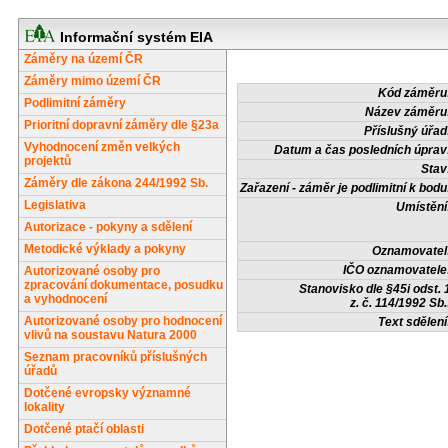
Informační systém EIA
Záměry na území ČR
Záměry mimo území ČR
Kód záměru
Podlimitní záměry
Název záměru
Prioritní dopravní záměry dle §23a
Příslušný úřad
Vyhodnocení změn velkých
Datum a čas posledních úprav
projektů
Stav
Záměry dle zákona 244/1992 Sb.
Zařazení - záměr je podlimitní k bodu
Legislativa
Umístění
Autorizace - pokyny a sdělení
Metodické výklady a pokyny
Oznamovatel
IČO oznamovatele
Autorizované osoby pro
zpracování dokumentace, posudku
Stanovisko dle §45i odst. 
a vyhodnocení
z. č. 114/1992 Sb.
Autorizované osoby pro hodnocení
Text sdělení
vlivů na soustavu Natura 2000
Seznam pracovníků příslušných
úřadů
Dotčené evropsky významné
lokality
Dotčené ptačí oblasti