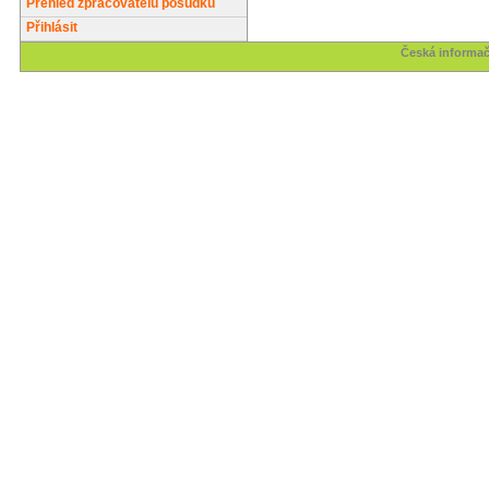
Přehled zpracovatelů posudků
Přihlásit
Česká informač