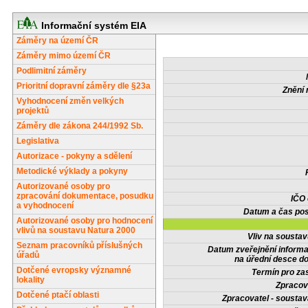
Informační systém EIA
Záměry na území ČR
Záměry mimo území ČR
Podlimitní záměry
Prioritní dopravní záměry dle §23a
Znění 
Vyhodnocení změn velkých
projektů
Záměry dle zákona 244/1992 Sb.
Legislativa
Autorizace - pokyny a sdělení
Metodické výklady a pokyny
Autorizované osoby pro
zpracování dokumentace, posudku
IČO
a vyhodnocení
Datum a čas pos
Autorizované osoby pro hodnocení
vlivů na soustavu Natura 2000
Vliv na sousta
Seznam pracovníků příslušných
Datum zveřejnění inform
úřadů
na úřední desce do
Dotčené evropsky významné
Termín pro zas
lokality
Zpracov
Dotčené ptačí oblasti
Zpracovatel - soustav