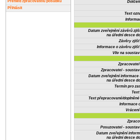
Přehled zpracovatelů posudků
Dotčené
Přihlásit
Text oz
Informa
Datum zveřejnění závěrů zjiš
na úřední desce do
Závěry zjišť
Informace o závěru zjišť
Vliv na sousta
Zpracovate
Zpracovatel - soustav
Datum zveřejnění informace
na úřední desce do
Termín pro zas
Text
Text přepracované/doplněn
Informace 
Vrácení
Zpraco
Posuzovatel - soustav
Datum zveřejnění infor
na úřední desce do