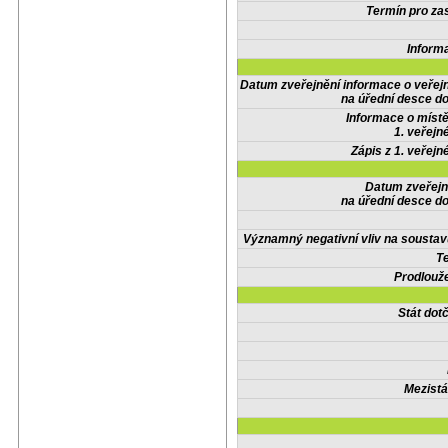
Termín pro zas
Inform
Datum zveřejnění informace o veřej
na úřední desce do
Informace o místě
1. veřejn
Zápis z 1. veřejn
Datum zveřejn
na úřední desce do
Významný negativní vliv na soustav
Te
Prodlouže
Stát do
Mezistá