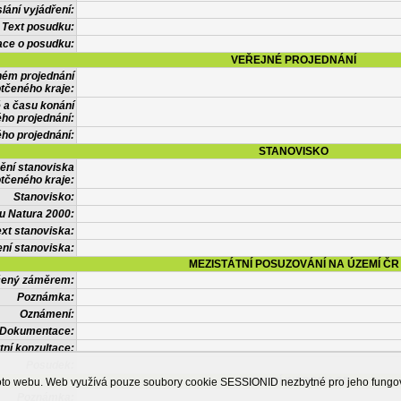
lání vyjádření:
Text posudku:
ace o posudku:
VEŘEJNÉ PROJEDNÁNÍ
ném projednání
tčeného kraje:
 a času konání
ého projednání:
ého projednání:
STANOVISKO
ění stanoviska
tčeného kraje:
Stanovisko:
u Natura 2000:
xt stanoviska:
ní stanoviska:
MEZISTÁTNÍ POSUZOVÁNÍ NA ÚZEMÍ ČR
tčený záměrem:
Poznámka:
Oznámení:
Dokumentace:
tní konzultace:
Posudek:
OSTATNÍ INFORMACE
ohoto webu. Web využívá pouze soubory cookie SESSIONID nezbytné pro jeho fung
Poznámka: