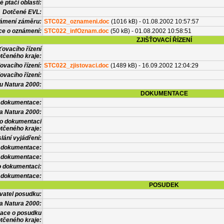
 ptačí oblasti:
Dotčené EVL:
námení záměru:
STC022_oznameni.doc
(1016 kB) - 01.08.2002 10:57:57
ce o oznámení:
STC022_infOznam.doc
(50 kB) - 01.08.2002 10:58:51
ZJIŠŤOVACÍ ŘÍZENÍ
ťovacího řízení
tčeného kraje:
ovacího řízení:
STC022_zjistovaci.doc
(1489 kB) - 16.09.2002 12:04:29
ovacího řízení:
vu Natura 2000:
DOKUMENTACE
l dokumentace:
a Natura 2000:
 o dokumentaci
tčeného kraje:
lání vyjádření:
 dokumentace:
é dokumentace:
o dokumentaci:
 dokumentace:
POSUDEK
vatel posudku:
a Natura 2000:
mace o posudku
tčeného kraje: