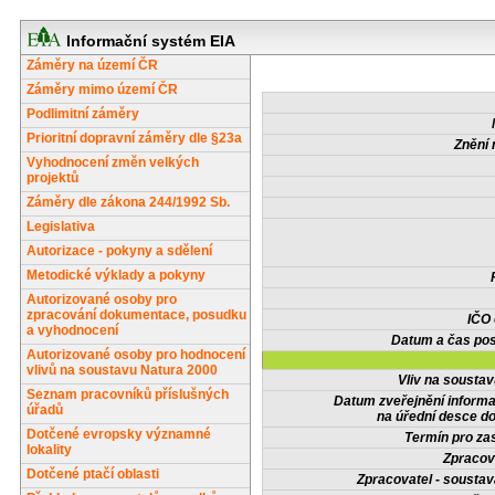
Informační systém EIA
Záměry na území ČR
Záměry mimo území ČR
Podlimitní záměry
Prioritní dopravní záměry dle §23a
Znění 
Vyhodnocení změn velkých
projektů
Záměry dle zákona 244/1992 Sb.
Legislativa
Autorizace - pokyny a sdělení
Metodické výklady a pokyny
Autorizované osoby pro
zpracování dokumentace, posudku
IČO
a vyhodnocení
Datum a čas pos
Autorizované osoby pro hodnocení
vlivů na soustavu Natura 2000
Vliv na sousta
Seznam pracovníků příslušných
Datum zveřejnění inform
úřadů
na úřední desce do
Dotčené evropsky významné
Termín pro zas
lokality
Zpracov
Dotčené ptačí oblasti
Zpracovatel - soustav