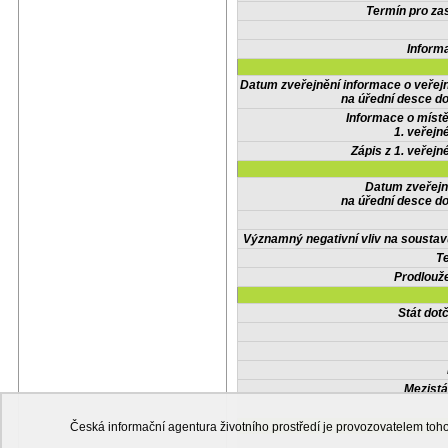
Termín pro zas
Inform
Datum zveřejnění informace o veřej
na úřední desce do
Informace o místě
1. veřejn
Zápis z 1. veřejn
Datum zveřejn
na úřední desce do
Významný negativní vliv na soustav
Te
Prodlouže
Stát do
Mezistá
Česká informační agentura životního prostředí je provozovatelem t