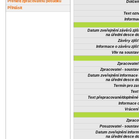
Přehled zpracovatelů posudků
Dotčené
Přihlásit
Text oz
Informa
Datum zveřejnění závěrů zjiš
na úřední desce do
Závěry zjišť
Informace o závěru zjišť
Vliv na sousta
Zpracovate
Zpracovatel - soustav
Datum zveřejnění informace
na úřední desce do
Termín pro zas
Text
Text přepracované/doplněn
Informace 
Vrácení
Zpraco
Posuzovatel - soustav
Datum zveřejnění infor
na úřední desce do