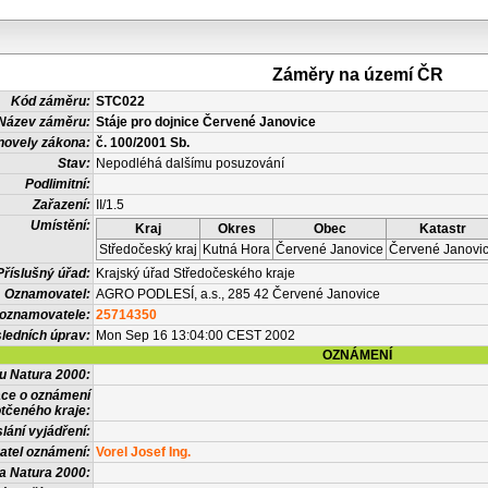
Záměry na území ČR
Kód záměru:
STC022
Název záměru:
Stáje pro dojnice Červené Janovice
novely zákona:
č. 100/2001 Sb.
Stav:
Nepodléhá dalšímu posuzování
Podlimitní:
Zařazení:
II/1.5
Umístění:
Kraj
Okres
Obec
Katastr
Středočeský kraj
Kutná Hora
Červené Janovice
Červené Janovi
Příslušný úřad:
Krajský úřad Středočeského kraje
Oznamovatel:
AGRO PODLESÍ, a.s., 285 42 Červené Janovice
 oznamovatele:
25714350
ledních úprav:
Mon Sep 16 13:04:00 CEST 2002
OZNÁMENÍ
vu Natura 2000:
ace o oznámení
tčeného kraje:
lání vyjádření:
atel oznámení:
Vorel Josef Ing.
a Natura 2000: