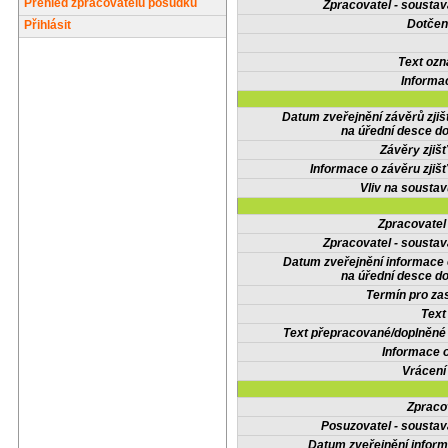
Přehled zpracovatelů posudků
Zpracovatel - soustav
Dotčené
Přihlásit
Text oz
Informa
Datum zveřejnění závěrů zjiš
na úřední desce do
Závěry zjišť
Informace o závěru zjišť
Vliv na sousta
Zpracovate
Zpracovatel - soustav
Datum zveřejnění informace
na úřední desce do
Termín pro zas
Text
Text přepracované/doplněn
Informace 
Vrácení
Zpraco
Posuzovatel - soustav
Datum zveřejnění infor