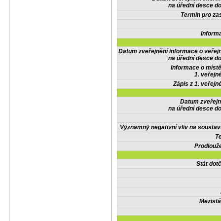
na úřední desce do
Termín pro zas
Inform
Datum zveřejnění informace o veřej
na úřední desce do
Informace o místě
1. veřejn
Zápis z 1. veřejn
Datum zveřejn
na úřední desce do
Významný negativní vliv na soustav
Te
Prodlouže
Stát do
Mezistá