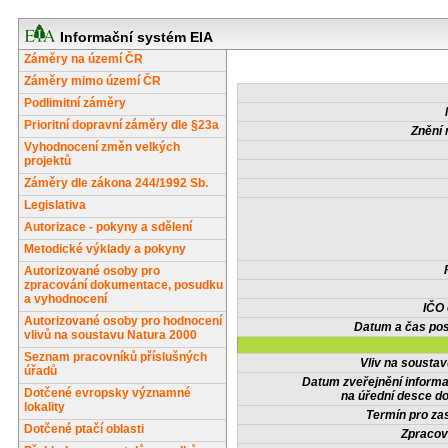
Informační systém EIA
Záměry na území ČR
Záměry mimo území ČR
Podlimitní záměry
Prioritní dopravní záměry dle §23a
Znění 
Vyhodnocení změn velkých
projektů
Záměry dle zákona 244/1992 Sb.
Legislativa
Autorizace - pokyny a sdělení
Metodické výklady a pokyny
Autorizované osoby pro
zpracování dokumentace, posudku
a vyhodnocení
IČO
Autorizované osoby pro hodnocení
Datum a čas pos
vlivů na soustavu Natura 2000
Seznam pracovníků příslušných
Vliv na sousta
úřadů
Datum zveřejnění inform
Dotčené evropsky významné
na úřední desce do
lokality
Termín pro zas
Dotčené ptačí oblasti
Zpracov