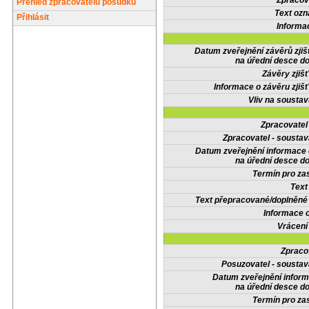
Zpracov
Přehled zpracovatelů posudků
Text oz
Přihlásit
Informa
Datum zveřejnění závěrů zjiš
na úřední desce do
Závěry zjišť
Informace o závěru zjišť
Vliv na sousta
Zpracovate
Zpracovatel - soustav
Datum zveřejnění informace
na úřední desce do
Termín pro zas
Text
Text přepracované/doplněn
Informace 
Vrácení
Zpraco
Posuzovatel - soustav
Datum zveřejnění infor
na úřední desce do
Termín pro zas