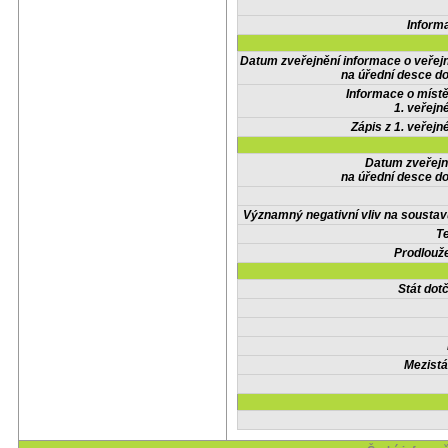
Inform
Datum zveřejnění informace o veřej
na úřední desce do
Informace o místě
1. veřejn
Zápis z 1. veřejn
Datum zveřejn
na úřední desce do
Významný negativní vliv na soustav
Te
Prodlouže
Stát do
Mezistá