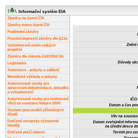
Informační systém EIA
Záměry na území ČR
Záměry mimo území ČR
Podlimitní záměry
Prioritní dopravní záměry dle §23a
Znění 
Vyhodnocení změn velkých
projektů
Záměry dle zákona 244/1992 Sb.
Důvody uko
Legislativa
Autorizace - pokyny a sdělení
Metodické výklady a pokyny
Autorizované osoby pro
zpracování dokumentace, posudku
a vyhodnocení
Autorizované osoby pro hodnocení
IČO
vlivů na soustavu Natura 2000
Datum a čas pos
Seznam pracovníků příslušných
úřadů
Vliv na sousta
Dotčené evropsky významné
Datum zveřejnění inform
lokality
na úřední desce do
Dotčené ptačí oblasti
Termín pro zas