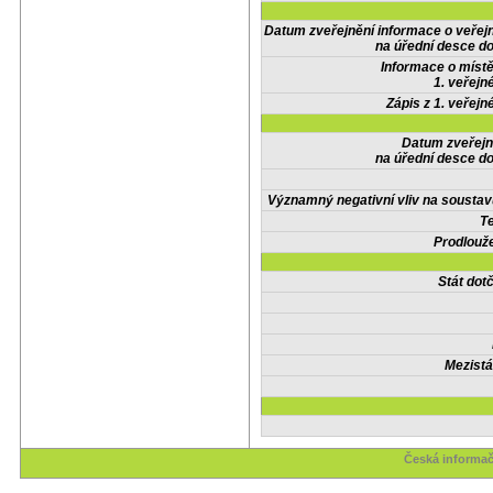
Datum zveřejnění informace o veřej
na úřední desce do
Informace o místě
1. veřejn
Zápis z 1. veřejn
Datum zveřejn
na úřední desce do
Významný negativní vliv na soustav
Te
Prodlouže
Stát do
Mezistá
Česká informač