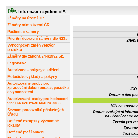
Informační systém EIA
Záměry na území ČR
Záměry mimo území ČR
Podlimitní záměry
Prioritní dopravní záměry dle §23a
Znění 
Vyhodnocení změn velkých
projektů
Záměry dle zákona 244/1992 Sb.
Legislativa
Autorizace - pokyny a sdělení
Metodické výklady a pokyny
Autorizované osoby pro
zpracování dokumentace, posudku
IČO
a vyhodnocení
Datum a čas pos
Autorizované osoby pro hodnocení
vlivů na soustavu Natura 2000
Vliv na sousta
Seznam pracovníků příslušných
Datum zveřejnění inform
úřadů
na úřední desce do
Dotčené evropsky významné
Termín pro zas
lokality
Zpracov
Dotčené ptačí oblasti
Text oz