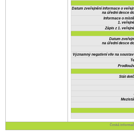
Datum zveřejnění informace o veřej
na úřední desce do
Informace o místě
1. veřejn
Zápis z 1. veřejn
Datum zveřejn
na úřední desce do
Významný negativní vliv na soustav
Te
Prodlouže
Stát do
Mezistá
Česká informač