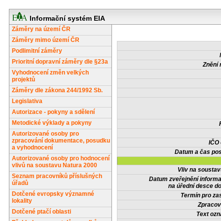
Informační systém EIA
Záměry na území ČR
Záměry mimo území ČR
Podlimitní záměry
Prioritní dopravní záměry dle §23a
Znění 
Vyhodnocení změn velkých
projektů
Záměry dle zákona 244/1992 Sb.
Legislativa
Autorizace - pokyny a sdělení
Metodické výklady a pokyny
Autorizované osoby pro
zpracování dokumentace, posudku
IČO
a vyhodnocení
Datum a čas pos
Autorizované osoby pro hodnocení
vlivů na soustavu Natura 2000
Vliv na sousta
Seznam pracovníků příslušných
Datum zveřejnění inform
úřadů
na úřední desce do
Dotčené evropsky významné
Termín pro zas
lokality
Zpracov
Dotčené ptačí oblasti
Text oz