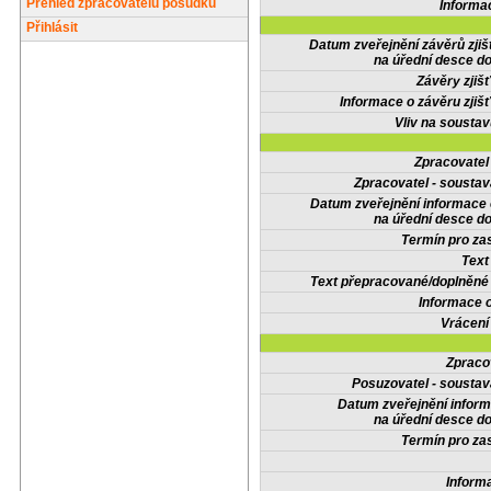
Přehled zpracovatelů posudků
Informa
Přihlásit
Datum zveřejnění závěrů zjiš
na úřední desce do
Závěry zjišť
Informace o závěru zjišť
Vliv na sousta
Zpracovate
Zpracovatel - soustav
Datum zveřejnění informace
na úřední desce do
Termín pro zas
Text
Text přepracované/doplněn
Informace 
Vrácení
Zpraco
Posuzovatel - soustav
Datum zveřejnění infor
na úřední desce do
Termín pro zas
Inform