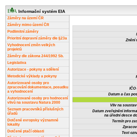
Informační systém EIA
Záměry na území ČR
Záměry mimo území ČR
Podlimitní záměry
Prioritní dopravní záměry dle §23a
Znění 
Vyhodnocení změn velkých
projektů
Záměry dle zákona 244/1992 Sb.
Legislativa
Autorizace - pokyny a sdělení
Metodické výklady a pokyny
Autorizované osoby pro
zpracování dokumentace, posudku
IČO
a vyhodnocení
Datum a čas pos
Autorizované osoby pro hodnocení
vlivů na soustavu Natura 2000
Vliv na sousta
Seznam pracovníků příslušných
Datum zveřejnění inform
úřadů
na úřední desce do
Dotčené evropsky významné
Termín pro zas
lokality
Zpracov
Dotčené ptačí oblasti
Text oz