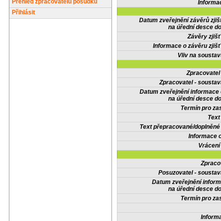
Přehled zpracovatelů posudků
Informa
Přihlásit
Datum zveřejnění závěrů zjiš
na úřední desce do
Závěry zjišť
Informace o závěru zjišť
Vliv na sousta
Zpracovate
Zpracovatel - soustav
Datum zveřejnění informace
na úřední desce do
Termín pro zas
Text
Text přepracované/doplněn
Informace 
Vrácení
Zpraco
Posuzovatel - soustav
Datum zveřejnění infor
na úřední desce do
Termín pro zas
Inform