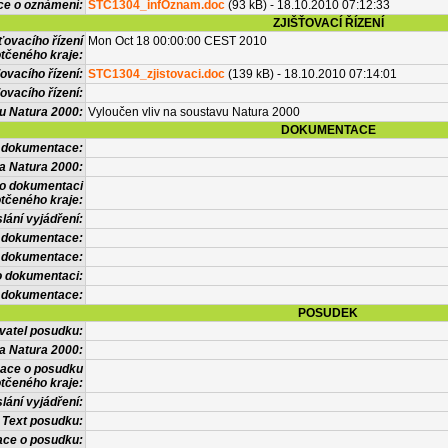
ce o oznámení:
STC1304_infOznam.doc
(93 kB) - 18.10.2010 07:12:33
ZJIŠŤOVACÍ ŘÍZENÍ
ťovacího řízení
Mon Oct 18 00:00:00 CEST 2010
tčeného kraje:
ovacího řízení:
STC1304_zjistovaci.doc
(139 kB) - 18.10.2010 07:14:01
ovacího řízení:
vu Natura 2000:
Vyloučen vliv na soustavu Natura 2000
DOKUMENTACE
l dokumentace:
a Natura 2000:
 o dokumentaci
tčeného kraje:
lání vyjádření:
 dokumentace:
é dokumentace:
o dokumentaci:
 dokumentace:
POSUDEK
vatel posudku:
a Natura 2000:
mace o posudku
tčeného kraje:
lání vyjádření:
Text posudku:
ace o posudku: