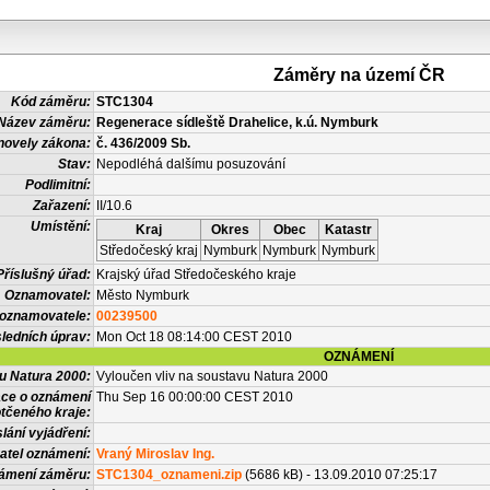
Záměry na území ČR
Kód záměru:
STC1304
Název záměru:
Regenerace sídleště Drahelice, k.ú. Nymburk
novely zákona:
č. 436/2009 Sb.
Stav:
Nepodléhá dalšímu posuzování
Podlimitní:
Zařazení:
II/10.6
Umístění:
Kraj
Okres
Obec
Katastr
Středočeský kraj
Nymburk
Nymburk
Nymburk
Příslušný úřad:
Krajský úřad Středočeského kraje
Oznamovatel:
Město Nymburk
 oznamovatele:
00239500
ledních úprav:
Mon Oct 18 08:14:00 CEST 2010
OZNÁMENÍ
vu Natura 2000:
Vyloučen vliv na soustavu Natura 2000
ace o oznámení
Thu Sep 16 00:00:00 CEST 2010
tčeného kraje:
lání vyjádření:
atel oznámení:
Vraný Miroslav Ing.
námení záměru:
STC1304_oznameni.zip
(5686 kB) - 13.09.2010 07:25:17