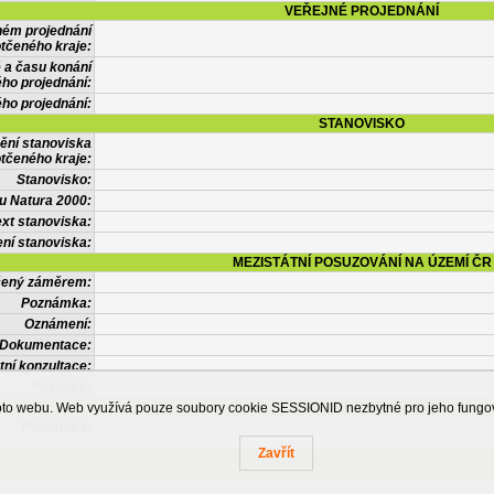
VEŘEJNÉ PROJEDNÁNÍ
ném projednání
tčeného kraje:
 a času konání
ého projednání:
ého projednání:
STANOVISKO
ění stanoviska
tčeného kraje:
Stanovisko:
u Natura 2000:
xt stanoviska:
ní stanoviska:
MEZISTÁTNÍ POSUZOVÁNÍ NA ÚZEMÍ ČR
tčený záměrem:
Poznámka:
Oznámení:
Dokumentace:
tní konzultace:
Posudek:
OSTATNÍ INFORMACE
ohoto webu. Web využívá pouze soubory cookie SESSIONID nezbytné pro jeho fung
Poznámka:
Zavřít
Česká informační agentura životního prostředí