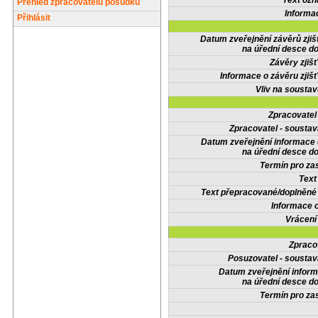
Text oz
Přehled zpracovatelů posudků
Informa
Přihlásit
Datum zveřejnění závěrů zjiš
na úřední desce do
Závěry zjišť
Informace o závěru zjišť
Vliv na sousta
Zpracovate
Zpracovatel - soustav
Datum zveřejnění informace
na úřední desce do
Termín pro zas
Text
Text přepracované/doplněn
Informace 
Vrácení
Zpraco
Posuzovatel - soustav
Datum zveřejnění infor
na úřední desce do
Termín pro zas