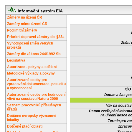
Informační systém EIA
Záměry na území ČR
Záměry mimo území ČR
Podlimitní záměry
Prioritní dopravní záměry dle §23a
Znění 
Vyhodnocení změn velkých
projektů
Záměry dle zákona 244/1992 Sb.
Legislativa
Autorizace - pokyny a sdělení
Metodické výklady a pokyny
Autorizované osoby pro
zpracování dokumentace, posudku
a vyhodnocení
IČO
Autorizované osoby pro hodnocení
Datum a čas pos
vlivů na soustavu Natura 2000
Seznam pracovníků příslušných
Vliv na sousta
úřadů
Datum zveřejnění inform
na úřední desce do
Dotčené evropsky významné
lokality
Termín pro zas
Dotčené ptačí oblasti
Zpracov