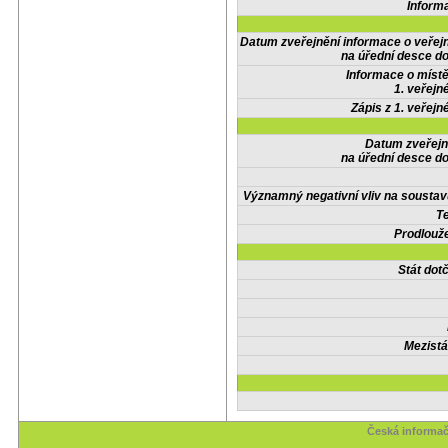
Inform
Datum zveřejnění informace o veřej
na úřední desce do
Informace o místě
1. veřejn
Zápis z 1. veřejn
Datum zveřejn
na úřední desce do
Významný negativní vliv na soustav
Te
Prodlouže
Stát do
Mezistá
Česká informač