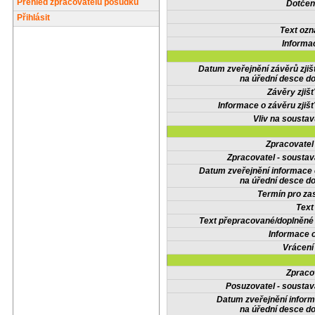
Přehled zpracovatelů posudků
Dotčené
Přihlásit
Text oz
Informa
Datum zveřejnění závěrů zjiš
na úřední desce do
Závěry zjišť
Informace o závěru zjišť
Vliv na sousta
Zpracovate
Zpracovatel - soustav
Datum zveřejnění informace
na úřední desce do
Termín pro zas
Text
Text přepracované/doplněn
Informace 
Vrácení
Zpraco
Posuzovatel - soustav
Datum zveřejnění infor
na úřední desce do