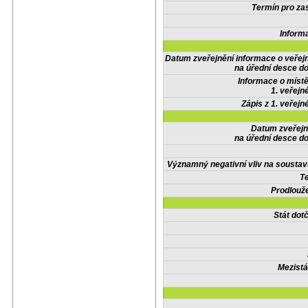
Termín pro zas
Inform
Datum zveřejnění informace o veřej
na úřední desce do
Informace o místě
1. veřejn
Zápis z 1. veřejn
Datum zveřejn
na úřední desce do
Významný negativní vliv na soustav
Te
Prodlouže
Stát do
Mezistá