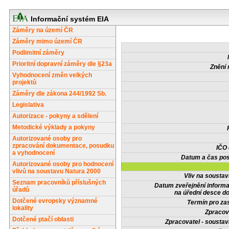
Informační systém EIA
Záměry na území ČR
Záměry mimo území ČR
Podlimitní záměry
Prioritní dopravní záměry dle §23a
Znění 
Vyhodnocení změn velkých
projektů
Záměry dle zákona 244/1992 Sb.
Legislativa
Autorizace - pokyny a sdělení
Metodické výklady a pokyny
Autorizované osoby pro
zpracování dokumentace, posudku
IČO
a vyhodnocení
Datum a čas pos
Autorizované osoby pro hodnocení
vlivů na soustavu Natura 2000
Vliv na sousta
Seznam pracovníků příslušných
Datum zveřejnění inform
úřadů
na úřední desce do
Dotčené evropsky významné
Termín pro zas
lokality
Zpracov
Dotčené ptačí oblasti
Zpracovatel - soustav