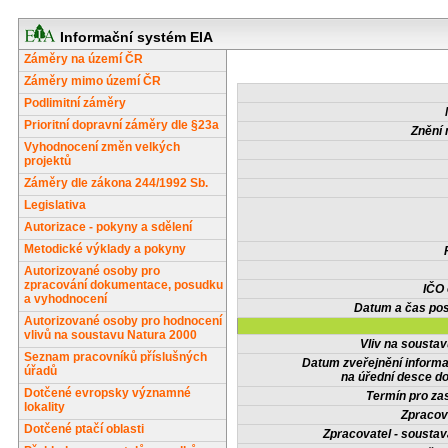
Informační systém EIA
Záměry na území ČR
Záměry mimo území ČR
Podlimitní záměry
Prioritní dopravní záměry dle §23a
Znění 
Vyhodnocení změn velkých
projektů
Záměry dle zákona 244/1992 Sb.
Legislativa
Autorizace - pokyny a sdělení
Metodické výklady a pokyny
Autorizované osoby pro
zpracování dokumentace, posudku
IČO
a vyhodnocení
Datum a čas pos
Autorizované osoby pro hodnocení
vlivů na soustavu Natura 2000
Vliv na sousta
Seznam pracovníků příslušných
Datum zveřejnění inform
úřadů
na úřední desce do
Dotčené evropsky významné
Termín pro zas
lokality
Zpracov
Dotčené ptačí oblasti
Zpracovatel - soustav