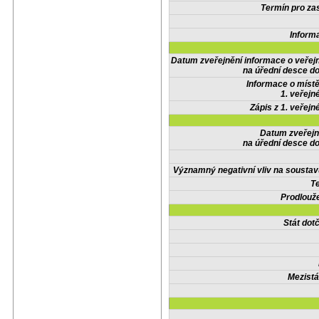
Termín pro zas
Inform
Datum zveřejnění informace o veřej
na úřední desce do
Informace o místě
1. veřejn
Zápis z 1. veřejn
Datum zveřejn
na úřední desce do
Významný negativní vliv na soustav
Te
Prodlouže
Stát do
Mezistá