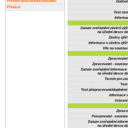
Přehled zpracovatelů posudků
Dotčené
Přihlásit
Text oz
Informa
Datum zveřejnění závěrů zjiš
na úřední desce do
Závěry zjišť
Informace o závěru zjišť
Vliv na sousta
Zpracovate
Zpracovatel - soustav
Datum zveřejnění informace
na úřední desce do
Termín pro zas
Text
Text přepracované/doplněn
Informace 
Vrácení
Zpraco
Posuzovatel - soustav
Datum zveřejnění infor
na úřední desce do