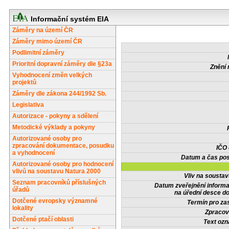
Informační systém EIA
Záměry na území ČR
Záměry mimo území ČR
Podlimitní záměry
Prioritní dopravní záměry dle §23a
Znění 
Vyhodnocení změn velkých
projektů
Záměry dle zákona 244/1992 Sb.
Legislativa
Autorizace - pokyny a sdělení
Metodické výklady a pokyny
Autorizované osoby pro
zpracování dokumentace, posudku
IČO
a vyhodnocení
Datum a čas pos
Autorizované osoby pro hodnocení
vlivů na soustavu Natura 2000
Vliv na sousta
Seznam pracovníků příslušných
Datum zveřejnění inform
úřadů
na úřední desce do
Dotčené evropsky významné
Termín pro zas
lokality
Zpracov
Dotčené ptačí oblasti
Text oz