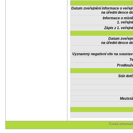
Datum zveřejnění informace o veřej
na úřední desce do
Informace o místě
1. veřejn
Zápis z 1. veřejn
Datum zveřejn
na úřední desce do
Významný negativní vliv na soustav
Te
Prodlouže
Stát do
Mezistá
Česká informač