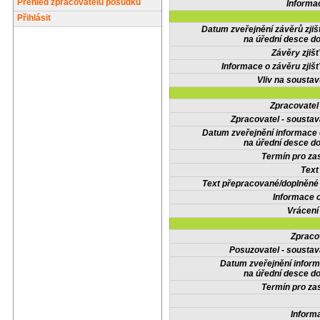
Přehled zpracovatelů posudků
Informa
Přihlásit
Datum zveřejnění závěrů zjiš
na úřední desce do
Závěry zjišť
Informace o závěru zjišť
Vliv na sousta
Zpracovate
Zpracovatel - soustav
Datum zveřejnění informace
na úřední desce do
Termín pro zas
Text
Text přepracované/doplněn
Informace 
Vrácení
Zpraco
Posuzovatel - soustav
Datum zveřejnění infor
na úřední desce do
Termín pro zas
Inform