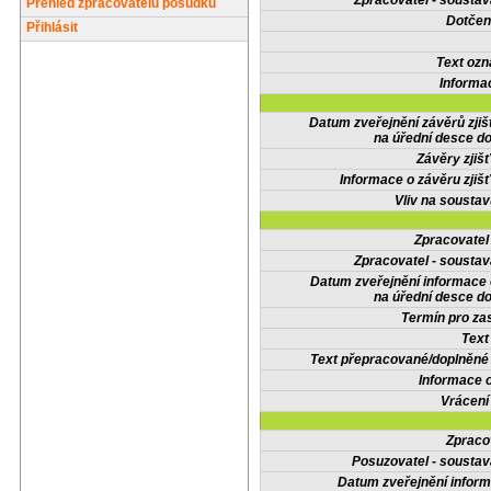
Zpracovatel - soustav
Přehled zpracovatelů posudků
Dotčené
Přihlásit
Text oz
Informa
Datum zveřejnění závěrů zjiš
na úřední desce do
Závěry zjišť
Informace o závěru zjišť
Vliv na sousta
Zpracovate
Zpracovatel - soustav
Datum zveřejnění informace
na úřední desce do
Termín pro zas
Text
Text přepracované/doplněn
Informace 
Vrácení
Zpraco
Posuzovatel - soustav
Datum zveřejnění infor