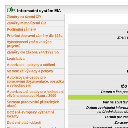
Informační systém EIA
Záměry na území ČR
Záměry mimo území ČR
Podlimitní záměry
Prioritní dopravní záměry dle §23a
Znění 
Vyhodnocení změn velkých
projektů
Záměry dle zákona 244/1992 Sb.
Legislativa
Autorizace - pokyny a sdělení
Metodické výklady a pokyny
Autorizované osoby pro
zpracování dokumentace, posudku
a vyhodnocení
IČO
Autorizované osoby pro hodnocení
Datum a čas pos
vlivů na soustavu Natura 2000
Seznam pracovníků příslušných
Vliv na sousta
úřadů
Datum zveřejnění inform
na úřední desce do
Dotčené evropsky významné
lokality
Termín pro zas
Dotčené ptačí oblasti
Zpracov