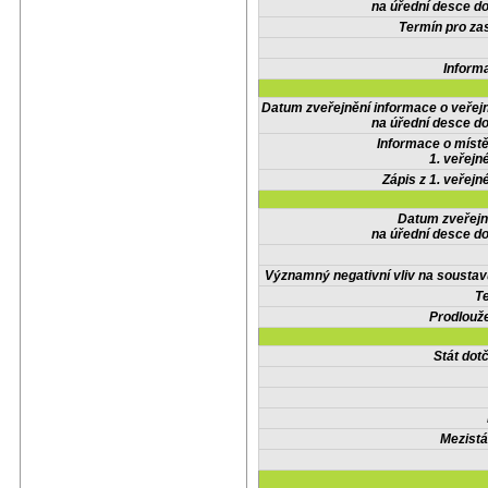
na úřední desce do
Termín pro zas
Inform
Datum zveřejnění informace o veřej
na úřední desce do
Informace o místě
1. veřejn
Zápis z 1. veřejn
Datum zveřejn
na úřední desce do
Významný negativní vliv na soustav
Te
Prodlouže
Stát do
Mezistá