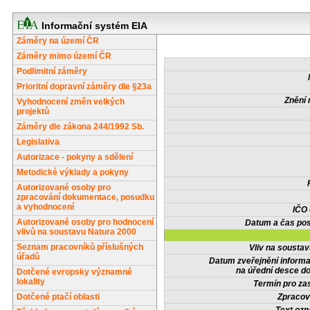
Informační systém EIA
Záměry na území ČR
Záměry mimo území ČR
Podlimitní záměry
Prioritní dopravní záměry dle §23a
Znění 
Vyhodnocení změn velkých
projektů
Záměry dle zákona 244/1992 Sb.
Legislativa
Autorizace - pokyny a sdělení
Metodické výklady a pokyny
Autorizované osoby pro
zpracování dokumentace, posudku
a vyhodnocení
IČO
Autorizované osoby pro hodnocení
Datum a čas pos
vlivů na soustavu Natura 2000
Seznam pracovníků příslušných
Vliv na sousta
úřadů
Datum zveřejnění inform
na úřední desce do
Dotčené evropsky významné
lokality
Termín pro zas
Dotčené ptačí oblasti
Zpracov