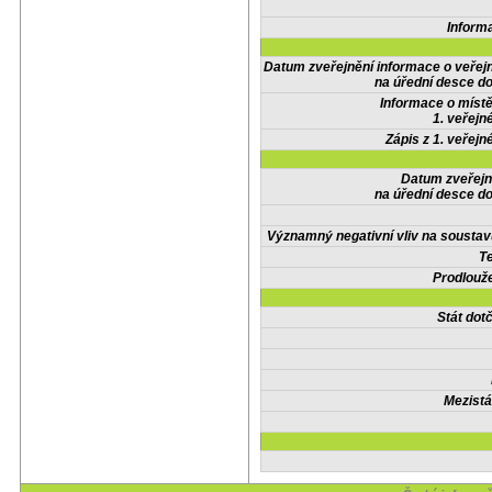
Inform
Datum zveřejnění informace o veřej
na úřední desce do
Informace o místě
1. veřejn
Zápis z 1. veřejn
Datum zveřejn
na úřední desce do
Významný negativní vliv na soustav
Te
Prodlouže
Stát do
Mezistá