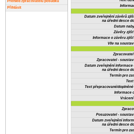
Text oz
Přehled zpracovatelů posudků
Informa
Přihlásit
Datum zveřejnění závěrů zjiš
na úřední desce do
Datum nabyt
Závěry zjišť
Informace o závěru zjišť
Vliv na sousta
Zpracovate
Zpracovatel - soustav
Datum zveřejnění informace
na úřední desce do
Termín pro zas
Text
Text přepracované/doplněn
Informace 
Vrácení
Zpraco
Posuzovatel - soustav
Datum zveřejnění infor
na úřední desce do
Termín pro zas