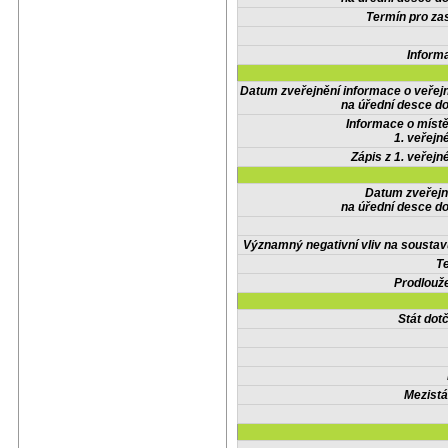
Termín pro zas
Inform
Datum zveřejnění informace o veřej
na úřední desce do
Informace o místě
1. veřejn
Zápis z 1. veřejn
Datum zveřejn
na úřední desce do
Významný negativní vliv na soustav
Te
Prodlouže
Stát do
Mezistá