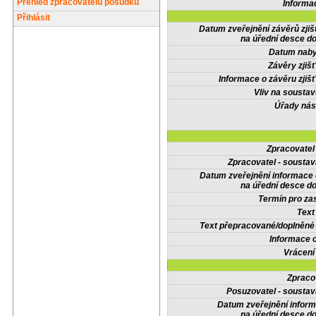
Přehled zpracovatelů posudků
Informa
Přihlásit
Datum zveřejnění závěrů zjiš
na úřední desce do
Datum nabyt
Závěry zjišť
Informace o závěru zjišť
Vliv na sousta
Úřady nás
Zpracovate
Zpracovatel - soustav
Datum zveřejnění informace
na úřední desce do
Termín pro zas
Text
Text přepracované/doplněn
Informace 
Vrácení
Zpraco
Posuzovatel - soustav
Datum zveřejnění infor
na úřední desce do