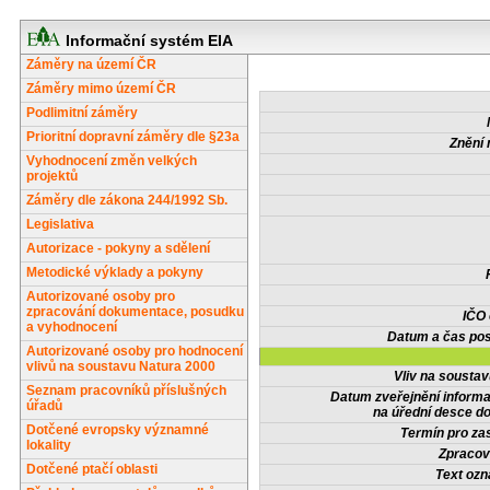
Informační systém EIA
Záměry na území ČR
Záměry mimo území ČR
Podlimitní záměry
Prioritní dopravní záměry dle §23a
Znění 
Vyhodnocení změn velkých
projektů
Záměry dle zákona 244/1992 Sb.
Legislativa
Autorizace - pokyny a sdělení
Metodické výklady a pokyny
Autorizované osoby pro
zpracování dokumentace, posudku
IČO
a vyhodnocení
Datum a čas pos
Autorizované osoby pro hodnocení
vlivů na soustavu Natura 2000
Vliv na sousta
Seznam pracovníků příslušných
Datum zveřejnění inform
úřadů
na úřední desce do
Dotčené evropsky významné
Termín pro zas
lokality
Zpracov
Dotčené ptačí oblasti
Text oz