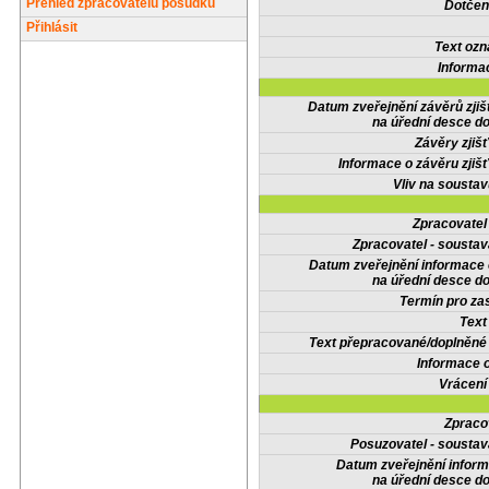
Přehled zpracovatelů posudků
Dotčené
Přihlásit
Text oz
Informa
Datum zveřejnění závěrů zjiš
na úřední desce do
Závěry zjišť
Informace o závěru zjišť
Vliv na sousta
Zpracovate
Zpracovatel - soustav
Datum zveřejnění informace
na úřední desce do
Termín pro zas
Text
Text přepracované/doplněn
Informace 
Vrácení
Zpraco
Posuzovatel - soustav
Datum zveřejnění infor
na úřední desce do