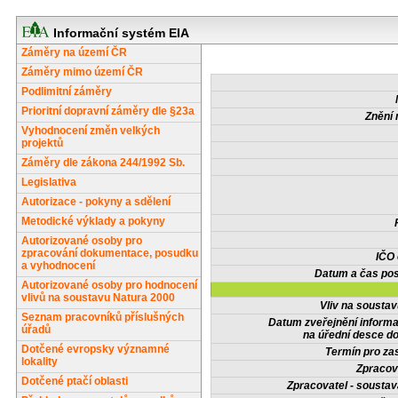
Informační systém EIA
Záměry na území ČR
Záměry mimo území ČR
Podlimitní záměry
Prioritní dopravní záměry dle §23a
Znění 
Vyhodnocení změn velkých
projektů
Záměry dle zákona 244/1992 Sb.
Legislativa
Autorizace - pokyny a sdělení
Metodické výklady a pokyny
Autorizované osoby pro
zpracování dokumentace, posudku
IČO
a vyhodnocení
Datum a čas pos
Autorizované osoby pro hodnocení
vlivů na soustavu Natura 2000
Vliv na sousta
Seznam pracovníků příslušných
Datum zveřejnění inform
úřadů
na úřední desce do
Dotčené evropsky významné
Termín pro zas
lokality
Zpracov
Dotčené ptačí oblasti
Zpracovatel - soustav