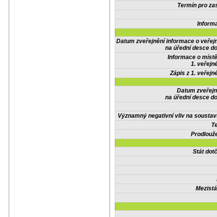
Termín pro zas
Inform
Datum zveřejnění informace o veřej
na úřední desce do
Informace o místě
1. veřejn
Zápis z 1. veřejn
Datum zveřejn
na úřední desce do
Významný negativní vliv na soustav
Te
Prodlouže
Stát do
Mezistá