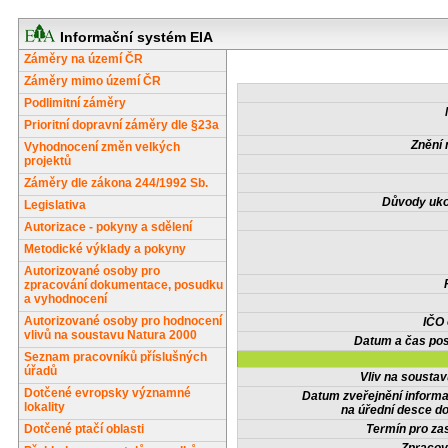
Informační systém EIA
Záměry na území ČR
Záměry mimo území ČR
Podlimitní záměry
Prioritní dopravní záměry dle §23a
Znění 
Vyhodnocení změn velkých
projektů
Záměry dle zákona 244/1992 Sb.
Důvody uko
Legislativa
Autorizace - pokyny a sdělení
Metodické výklady a pokyny
Autorizované osoby pro
zpracování dokumentace, posudku
a vyhodnocení
Autorizované osoby pro hodnocení
IČO
vlivů na soustavu Natura 2000
Datum a čas pos
Seznam pracovníků příslušných
úřadů
Vliv na sousta
Dotčené evropsky významné
Datum zveřejnění inform
lokality
na úřední desce do
Dotčené ptačí oblasti
Termín pro zas