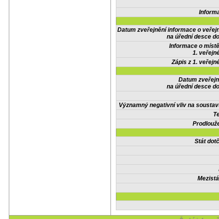
Inform
Datum zveřejnění informace o veřej
na úřední desce do
Informace o místě
1. veřejn
Zápis z 1. veřejn
Datum zveřejn
na úřední desce do
Významný negativní vliv na soustav
Te
Prodlouže
Stát do
Mezistá