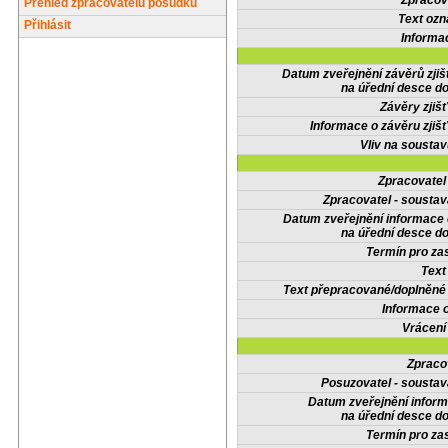
Zpracov
Přehled zpracovatelů posudků
Text oz
Přihlásit
Informa
Datum zveřejnění závěrů zjiš
na úřední desce do
Závěry zjišť
Informace o závěru zjišť
Vliv na sousta
Zpracovate
Zpracovatel - soustav
Datum zveřejnění informace
na úřední desce do
Termín pro zas
Text
Text přepracované/doplněn
Informace 
Vrácení
Zpraco
Posuzovatel - soustav
Datum zveřejnění infor
na úřední desce do
Termín pro zas