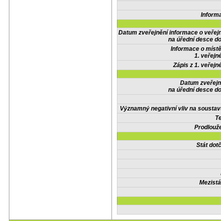
Inform
Datum zveřejnění informace o veřej
na úřední desce do
Informace o místě
1. veřejn
Zápis z 1. veřejn
Datum zveřejn
na úřední desce do
Významný negativní vliv na soustav
Te
Prodlouže
Stát do
Mezistá