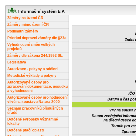
Informační systém EIA
Záměry na území ČR
Záměry mimo území ČR
Podlimitní záměry
Prioritní dopravní záměry dle §23a
Znění 
Vyhodnocení změn velkých
projektů
Záměry dle zákona 244/1992 Sb.
Legislativa
Autorizace - pokyny a sdělení
Metodické výklady a pokyny
Autorizované osoby pro
zpracování dokumentace, posudku
a vyhodnocení
IČO
Autorizované osoby pro hodnocení
Datum a čas pos
vlivů na soustavu Natura 2000
Seznam pracovníků příslušných
Vliv na sousta
úřadů
Datum zveřejnění inform
Dotčené evropsky významné
na úřední desce do
lokality
Termín pro zas
Dotčené ptačí oblasti
Zpracov