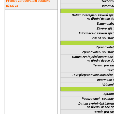
Přehled zpracovatelů posudků
Text oz
Informa
Přihlásit
Datum zveřejnění závěrů zjiš
na úřední desce do
Datum nabyt
Závěry zjišť
Informace o závěru zjišť
Vliv na sousta
Zpracovate
Zpracovatel - soustav
Datum zveřejnění informace
na úřední desce do
Termín pro zas
Text
Text přepracované/doplněn
Informace 
Vrácení
Zpraco
Posuzovatel - soustav
Datum zveřejnění infor
na úřední desce do
Termín pro zas